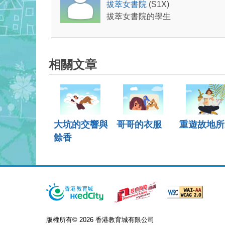
拔萃女書院
(S1X)
拔萃女書院的學生
相關文章
大坑的交響與
哥哥的衣服
重遊故地所
餘香
版權所有© 2026 香港教育城有限公司