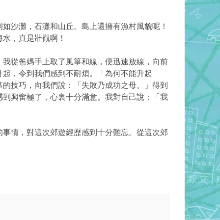
例如沙灘，石灘和山丘。島上還擁有漁村風貌呢！
海水，真是壯觀啊！
。我從爸媽手上取了風箏和線，便迅速放線，向前
升起，令到我們感到不耐煩。「為何不能升起
箏的技巧，向我們說：「失敗乃成功之母。」得到
感到興奮極了，心裏十分滿意。我對自己說：「我
的事情，對這次郊遊經歷感到十分難忘。從這次郊