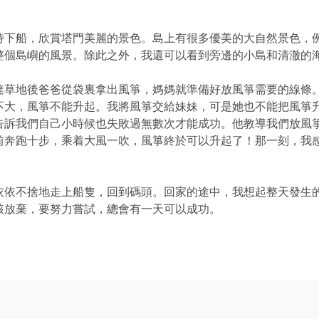
待下船，欣賞塔門美麗的景色。島上有很多優美的大自然景色，
整個島嶼的風景。除此之外，我還可以看到旁邊的小島和清澈的
達草地後爸爸從袋裏拿出風箏，媽媽就準備好放風箏需要的線條
不大，風箏不能升起。我將風箏交給妹妹，可是她也不能把風箏
告訴我們自己小時候也失敗過無數次才能成功。他教導我們放風
前奔跑十步，乘着大風一吹，風箏終於可以升起了！那一刻，我
依依不捨地走上船隻，回到碼頭。回家的途中，我想起整天發生
該放棄，要努力嘗試，總會有一天可以成功。