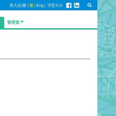
登入/註册
|
繁
|
Eng
|
字型大小
管理頁