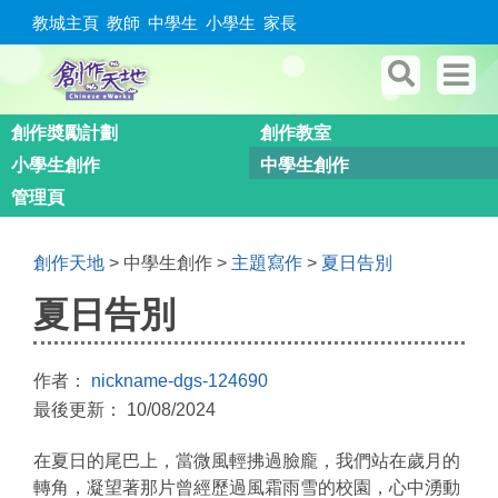
教城主頁
教師
中學生
小學生
家長
創作奬勵計劃
創作教室
小學生創作
中學生創作
管理頁
創作天地
> 中學生創作 >
主題寫作
>
夏日告別
夏日告別
作者：
nickname-dgs-124690
最後更新： 10/08/2024
在夏日的尾巴上，當微風輕拂過臉龐，我們站在歲月的
轉角，凝望著那片曾經歷過風霜雨雪的校園，心中湧動