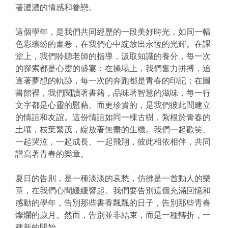
著濃濃的情感和眷戀。
這個學年，是我們共同經歷的一段美好時光，如同一幅
色彩繽紛的畫卷，在我們心中綻放出永恆的光輝。在課
堂上，我們聆聽老師的指導，汲取知識的養分，每一次
的探索都是心靈的盛宴；在操場上，我們奮力拼搏，追
逐著夢想的軌跡，每一次的奔跑都是青春的印記；在圖
書館裡，我們閱讀著書籍，品味著智慧的滋味，每一行
文字都是心靈的慰藉。而更珍貴的，是我們彼此間建立
的情誼和友誼。這份情誼如同一棵古樹，紮根於青春的
土壤，枝葉繁茂，綻放著無盡的生機。我們一起歡笑、
一起哭泣，一起成長、一起飛翔，彼此相依相伴，共同
譜寫著青春的樂章。
夏日的告別，是一種淡淡的哀愁，仿彿是一首動人的樂
章，在我們心間緩緩響起。我們要告別這個充滿回憶和
感動的學年，告別那些書香飄飄的日子，告別那些青春
燦爛的歲月。然而，告別並非結束，而是一種轉折，一
種新的開始。