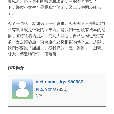
聲喊道。路人們有的轉頭繼續走，有的看著我笑了一
下，那位小女生也是靦腆地笑了，又三步併兩步離去
了。
說了一句話，就如做了一件善事。說謝謝不只是顯出自
己有教養或是什麼門面東西。是我們一份沒有成本的禮
物，隨時送贈給別人，使別人開心，自己心裡也輕了許
多。要是體驗過，就會迫不及待把禮物傳下去。所以，
我們都要說「謝謝」。從我們的一聲「謝謝」，迴響、
壯大、傳遍地球每一個角落。
作者簡介
nickname-dgs-980587
拔萃女書院
(S3U)
N/A