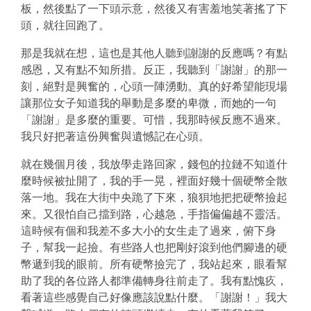
板，然後點了一下頭示意，然後又有害羞地笑著搖了下
頭，就往回跑了。
那是我就在想，這也是其他人聽到謝謝的反應嗎？有點
感恩，又有點不知所措。反正，我聽到「謝謝」的那一
刻，絕對是興奮的，心頭一陣湧動。真的好希望能現場
讓那位女子知道我的舉動是多麼的卑微，而她的一句
「謝謝」是多麼的重要。可惜，我那時候反應不過來。
我只好把著這份興奮與遺憾記在心頭。
就在幾個月後，我放學走路回家，錢包的拉鏈不知道什
麼時候被扯開了，我的手一晃，裡面好幾十個硬幣全散
落一地。我在大街中央跪了下來，狼狽地把把硬幣撿起
來。又很怕自己擋到路，心越急，手指偏偏越不靈活。
這時候有個和我差不多大小的女生走了過來，俯下身
子，幫我一起撿。有些路人也把剛好滾到他們腳邊的硬
幣遞到我的眼前。所有硬幣撿完了，我站起來，眼看幫
助了我的各位路人都準備轉身往前走了。我有點愧疚，
看著這些感覺自己好像應該說點什麼。「謝謝！」我大