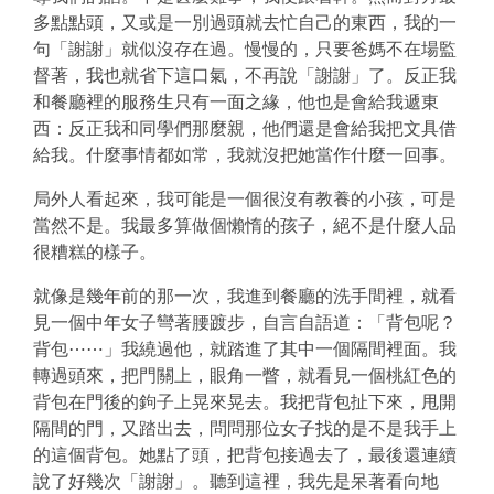
多點點頭，又或是一別過頭就去忙自己的東西，我的一
句「謝謝」就似沒存在過。慢慢的，只要爸媽不在場監
督著，我也就省下這口氣，不再說「謝謝」了。反正我
和餐廳裡的服務生只有一面之緣，他也是會給我遞東
西：反正我和同學們那麼親，他們還是會給我把文具借
給我。什麼事情都如常，我就沒把她當作什麼一回事。
局外人看起來，我可能是一個很沒有教養的小孩，可是
當然不是。我最多算做個懶惰的孩子，絕不是什麼人品
很糟糕的樣子。
就像是幾年前的那一次，我進到餐廳的洗手間裡，就看
見一個中年女子彎著腰踱步，自言自語道：「背包呢？
背包⋯⋯」我繞過他，就踏進了其中一個隔間裡面。我
轉過頭來，把門關上，眼角一瞥，就看見一個桃紅色的
背包在門後的鉤子上晃來晃去。我把背包扯下來，甩開
隔間的門，又踏出去，問問那位女子找的是不是我手上
的這個背包。她點了頭，把背包接過去了，最後還連續
說了好幾次「謝謝」。聽到這裡，我先是呆著看向地