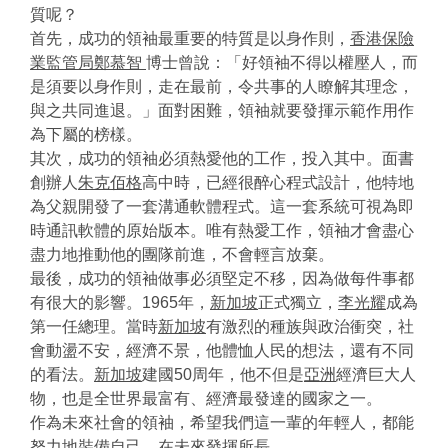
質呢？
首先，成功的領袖最重要的特質是以身作則，
香港保險
業監管局鄭慕智
博士曾說：「好領袖不得以權壓人，而
是須要以身作則，走在最前，令共事的人瞭解其理念，
與之共同進退。」面對困難，領袖就要發揮示範作用作
為下屬的榜樣。
其次，成功的領袖必須熱愛他的工作，投入其中。面書
創辦人
朱克佰格
高中時，已經很醉心程式設計，他特地
為父親開發了一套溝通軟體程式。這一套系統可視為即
時通訊軟體的原始版本。唯有熱愛工作，領袖才會盡心
盡力地推動他的團隊前進，不會輕言放棄。
最後，成功的領袖做事必須堅定不移，因為做每件事都
有很大的影響。1965年，
新加坡
正式獨立，
李光耀
成為
第一任總理。當時
新加坡
有激烈的種族與政治衝突，社
會動盪不安，經濟不景，他體恤人民的想法，還有不同
的看法。
新加坡
建國50周年，他不但是
亞洲
經濟巨大人
物，也是全世界最富有、經濟最發達的國家之一。
作為未來社會的領袖，希望我們這一輩的年輕人，都能
努力地裝備自己，在未來發揮所長。