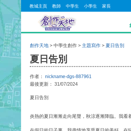
教城主頁
教師
中學生
小學生
家長
創作天地
> 中學生創作 >
主題寫作
>
夏日告別
夏日告別
作者：
nickname-dgs-887961
最後更新： 31/07/2024
夏日告別
炎熱的夏日漸漸走向尾聲，秋涼逐漸降臨。我看
在假日的日子裏，我盡情地享受夏日的美好。在