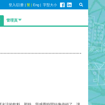
登入/註册
|
繁
|
Eng
|
字型大小
管理頁
嚐冰涼的飲料。那時，我感覺時間好像停頓了，讓