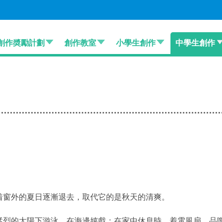
創作奬勵計劃
創作教室
小學生創作
中學生創作
着窗外的夏日逐漸退去，取代它的是秋天的清爽。
猛烈的太陽下游泳，在海邊嬉戲；在家中休息時，着電風扇，品