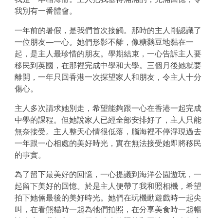
我別有一番體會。
一年前的暑假，是我們首次接觸。那時的主人剛認識了
一位朋友—一心。她們形影不離，像糖黐豆地黏在一
起，是主人最珍惜的朋友。學期結束，一心告訴主人要
移民到英國，在那裡完成中學和大學。三個月後她就要
離開，一年只回香港一次探望家人和朋友，令主人十分
傷心。
主人多次請求她別走，希望能夠跟一心在香港一起完成
中學的課程。但她說家人已經全部安排好了，主人只能
無奈接受。主人整天心情很低落，腦海裡不停浮現過去
一年跟一心相處的美好時光，實在無法接受她即將移民
的事實。
為了留下最美好的回憶，一心提議到海洋公園遊玩，一
起留下美好的回憶。於是主人便帶了我和照相機，希望
拍下她倆最後的美好時光。她們在玩機動遊戲時一起尖
叫，在看熊貓時一起為牠們拍照，在分享美食時一起暢