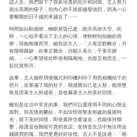
談人生。我們留下了很多珍貴的照片和回憶。主人努力
裝出高興的樣子，但內心的不捨卻越發強烈，因為一心
要離開的日子越的來越近了⋯⋯
時間如白駒過隙，轉眼黃昏已逝，朗月高掛天空。此
時，一心似乎看出了主人的心情，便輕輕拍拍她的肩
膀，與她相擁而哭。她告訴主人：「人有悲歡離合，月
有陰晴圓缺，此事古難全，但願人長久，千里共嬋
娟。」一心希望彼此即使相隔兩地，也能互相思念，一
起欣賞明月。
說畢，主人隨即用便攜式列印機列印了用照相機拍下的
照片，並塞滿了我的肚子。我感覺自己是人類，能用雙
眸見證著主人的成長，並收藏著主人的美好回憶。
離別是生活中常見的事，我們可以選擇用不同的心態去
面對。與其懷抱鬱結，不如珍惜與摯友相處的最後時
光，留下美好回憶，即使最終也要遠走，也能保持聯
繫，維護這份難能可貴的友誼。友情是生活中無法用金
錢購買的瑰，我們更應好好珍惜。古人不是說過：「相