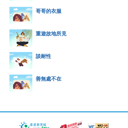
哥哥的衣服
重遊故地所見
談耐性
善無處不在