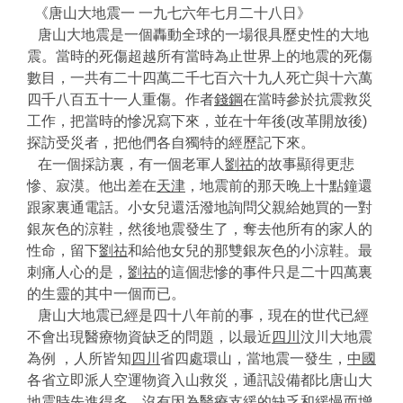
《唐山大地震一 一九七六年七月二十八日》
唐山大地震是一個轟動全球的一場很具歷史性的大地
震。當時的死傷超越所有當時為止世界上的地震的死傷
數目，一共有二十四萬二千七百六十九人死亡與十六萬
四千八百五十一人重傷。作者
錢鋼
在當時參於抗震救災
工作，把當時的慘况寫下來，並在十年後(改革開放後)
探訪受災者，把他們各自獨特的經歷記下來。
在一個採訪裏，有一個老軍人
劉祜
的故事顯得更悲
慘、寂漠。他出差在
天津
，地震前的那天晚上十點鐘還
跟家裏通電話。小女兒還活潑地詢問父親給她買的一對
銀灰色的涼鞋，然後地震發生了，奪去他所有的家人的
性命，留下
劉祜
和給他女兒的那雙銀灰色的小涼鞋。最
刺痛人心的是，
劉祜
的這個悲慘的事件只是二十四萬裏
的生靈的其中一個而已。
唐山大地震已經是四十八年前的事，現在的世代已經
不會出現醫療物資缺乏的問題，以最近
四川
汶川大地震
為例 ，人所皆知
四川
省四處環山，當地震一發生，
中國
各省立即派人空運物資入山救災，通訊設備都比唐山大
地震時先進得多，沒有因為醫療支緩的缺乏和緩慢而增