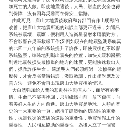
加死亡的人數。即使地震過後，人⺠、財產的安全也得
到保障，沒有因為災難而在保安上鬆懈。
由此可見，唐山大地震後政府和各部門有作出明顯的
改善，把唐山大地震所犯的錯誤全部更正過來，如通訊
系統被震壞、震斷，便利用人造衛星發射來聯繫對方，
不會影響在災區救緩工作;又例如現在的地震監測系統真
的比四十八年前的系統提升了許多，即使震後也不影響
系統監察，準確地判斷出震央的位置，加快支緩和醫療;
到達地震後損失最慘重的地方的速度，更能快速救出人
們，拯救許多生命 。這證明人們必須經過一次慘痛的經
歷後，才會反省當時錯誤，汲取教訓，作出相對應及改
善方法，避免不會再出現唐山大地震後的情况。
大自然強加給人間的悲劇往往刺痛人心，而所有的事
情、生命已不能再挽回，只能繼續向前，放下傷痛，向
着美好人生的方向前進。唐山大地震是地球、人類的歷
史的一大重要的一頁，總括了建築物的穩固性的重要
性，抗震救災的支緩的速度的重要性，地震預報工作的
重要性，人⺠相互協助的重要性，為後人立了一個警