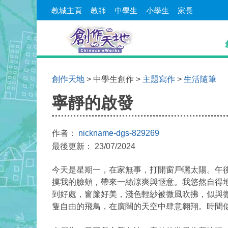
教城主頁
教師
中學生
小學生
家長
創作天地
> 中學生創作 >
主題寫作
>
生活隨筆
寧靜的啟發
作者：
nickname-dgs-829269
最後更新： 23/07/2024
今天是星期一，在家無事，打開窗戶曬太陽。午
摸我的臉頰，帶來一絲涼爽與愜意。我悠然自得
到好處，窗簾好美，淺色輕紗被微風吹拂，似與
隻自由的飛鳥，在廣闊的天空中肆意翱翔。時間