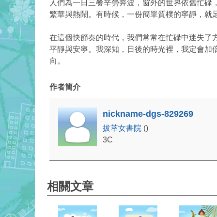
人們為一日三餐辛勞奔波，窗外的世界依舊忙碌
繁華與熱鬧。有時候，一份簡單質樸的寧靜，就
在這個快節奏的時代，我們常常在忙碌中迷失了
平靜與安寧。我深知，日後的時光裡，我定會加
向。
作者簡介
nickname-dgs-829269
拔萃女書院
()
3C
相關文章