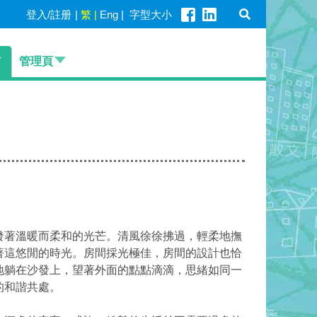
登入/註册
|
繁
|
Eng
|
字型大小
管理頁
發著溫暖而柔和的光芒。清風徐徐拂過，輕柔地撫
著這悠閒的時光。房間採光極佳，房間的設計也恰
地躺在沙發上，望著外面的點點滴滴，思緒如同一
的和諧共處。