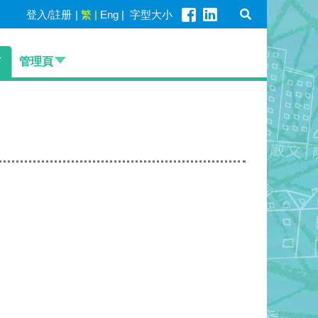
登入/註册
|
繁
|
Eng
|
字型大小
管理頁