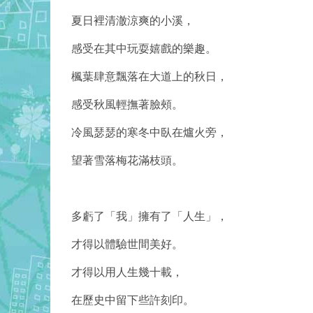
夏日裡清澈涼爽的小溪，
感受在其中玩耍嬉戲的樂趣。
楓葉肆意飄落在大道上的秋日，
感受秋風輕撫著臉頰。
冷風瑟瑟的寒冬中臥在爐火旁，
望著雪落梅花滿枝頭。
多虧了「我」擁有了「人生」，
才得以體驗世間美好。
才得以用人生幾十載，
在歷史中留下些許刻印。