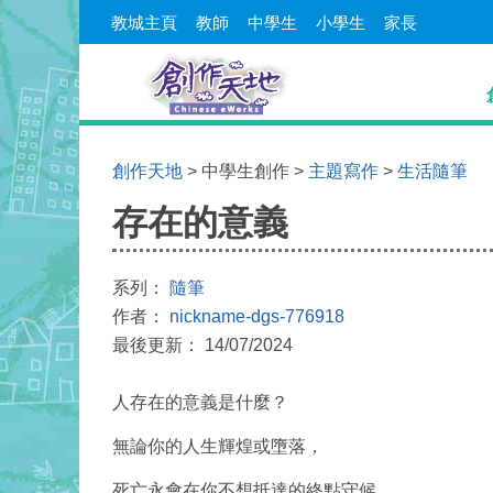
教城主頁
教師
中學生
小學生
家長
創作天地
> 中學生創作 >
主題寫作
>
生活隨筆
存在的意義
系列：
隨筆
作者：
nickname-dgs-776918
最後更新： 14/07/2024
人存在的意義是什麼？
無論你的人生輝煌或墮落，
死亡永會在你不想抵達的終點守候。