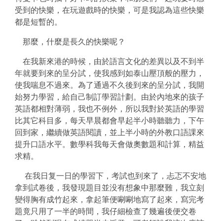
受到的快樂，在玩遊戲時的快樂，可是我認為這些快樂
都是短暫的。
那麼，什麼是長久的快樂呢？
在我新來港的時候，由於語言文化的差異以及不到半
年就要到來的呈分試，使我感到如泰山壓頂般的壓力，
使我喘息不過來。為了通過不久後到來的呈分試，我開
始努力學習，給自己制訂學習計劃。由於內地來的孩子
英語都相對薄弱，我也不例外，所以我對於英語的學習
比其它科目多，每天早晨都會早起半小時聽聽力，下午
回到家，繼續做英語閱讀，並上半小時的外教口語課來
提升口語水平。數學科我每天會做奧數題和計算，精益
求精。
在我日复一日的學習下，考試也到來了，忐忑不安地
拿到試卷後，我發現題目並没有想象中那麼難，我立刻
變得胸有成竹起來，拿起筆便唰唰地寫了起來，寫完考
題竟只用了一半的時間，我仔細檢查了幾遍後便交卷