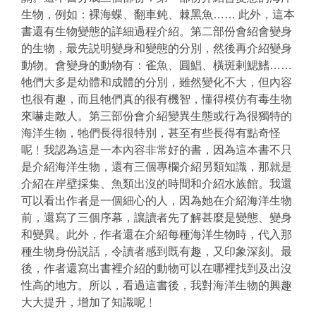
生物，例如：裸海蝶、翻車鲀、棘黑魚…… 此外，這本
書還有生物變態的詳細過程介紹。第二部份會紹會變身
的生物，最先説明變身和變態的分別，然後再介紹變身
動物。會變身的動物有：雀魚、圓鯧、橫斑剌鰓鰭……
牠們大多是幼體和成體的分別，雖然變化不大，但內容
也很有趣，而且牠們真的很有機智，懂得模仿有毒生物
來嚇走敵人。第三部份會介紹變異生態或行為很獨特的
海洋生物，牠們長得很特別，甚至有些長得有點奇怪
呢﹗我認為這是一本內容非常好的書，因為這本書不只
是介紹海洋生物，還有三個專欄介紹另類知識，那就是
介紹在岸壁採集、魚類出沒的時間和介紹水族館。我還
可以看出作者是一個細心的人，因為她在介紹海洋生物
前，還寫了三個序幕，讓讀者先了解甚麼是變態、變身
和變異。此外，作者還在介紹每種海洋生物時，代入那
種生物身份説話，令讀者感到既有趣，又印象深刻。最
後，作者還寫出書裡介紹的動物可以在哪裡找到及出沒
性高的地方。所以，看過這書後，我對海洋生物的興趣
大大提升，增加了知識呢﹗