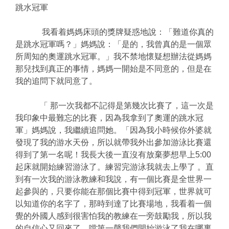
跳水冠軍
我看着媽媽床頭的獎牌疑惑地說：「難道你真的
是跳水冠軍嗎？」媽媽說：「是的，我曾真的是一個眾
所周知的奧運跳水冠軍。」我不禁地懷疑想辦法從媽媽
那兒找到真正的事情，媽媽一開始是不同意的，但是在
我的追問下就同意了。
「 那一次我都不記得是第幾次比賽了，這一次是
我印象中最難忘的比賽，因為我拿到了奧運的跳水冠
軍」媽媽說，我繼續追問她。「因為我小時候你外婆就
發現了我的游水天份，所以就帶我外出參加游泳比賽還
得到了第一名呢！我長大後一直沒有放棄夢想早上5:00
起床就開始練習游泳了。練習完游泳我就去上學了 。直
到有一次我的游泳教練和我說，有一個比賽是全世界一
起參與的，只要你能在那個比賽中得到冠軍，世界就可
以知道你的名字了，那時到達了比賽場地，我看着一個
覺的外國人感到很害怕我的教練在一旁鼓勵我，所以我
的自信心又回來了，噹第一聲我們開始游泳了我在哪裏