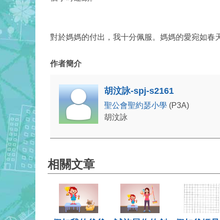
對於媽媽的付出，我十分佩服。媽媽的愛宛如春
作者簡介
胡汶詠-spj-s2161
聖公會聖約瑟小學
(P3A)
胡汶詠
相關文章