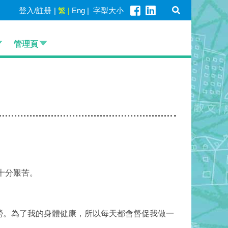
登入/註册
|
繁
|
Eng
|
字型大小
管理頁
十分艱苦。
勞。為了我的身體健康，所以每天都會督促我做一