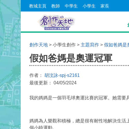
教城主頁
教師
中學生
小學生
家長
創作天地
> 小學生創作 >
主題寫作
>
假如爸媽是
假如爸媽是奧運冠軍
作者：
胡汶詠-spj-s2161
最後更新： 04/05/2024
我的媽媽是一個羽毛球奧運比賽的冠軍。她需要
媽媽為人樂觀和積極，總是很有耐性地解決生活
個小時運動。