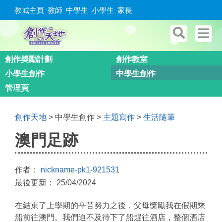
教城主頁
教師
中學生
小學生
家長
創作奬勵計劃
創作教室
小學生創作
中學生創作
管理頁
創作天地
> 中學生創作 >
主題寫作
>
生活隨筆
澳門足跡
作者：
nickname-pk1-921531
最後更新： 25/04/2024
在結束了上學期的辛苦努力之後，父母獎勵我在假期乘
船前往澳門。我們迫不及待下了船趕往酒店，整個酒店