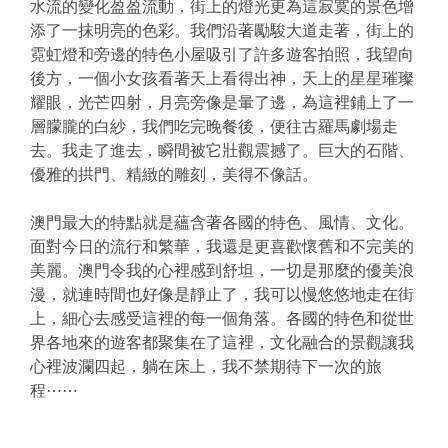
水流的變化盈盈流動，街上的燈光更為這寂寞的景色增
添了一抹明亮的色彩。我們沿著勵駿大道走著，街上的
霓虹燈和旁邊的特色小屋吸引了許多遊客拍照，我望向
後方，一個小女孩看著天上看得出神，天上的星星璀璨
耀眼，光芒四射，月亮旁像是暈了邊，為這裡鋪上了一
層朦朧的白紗，我們吃完晚餐後，便往古羅馬劇場走
去。我走了進去，瞬間被它壯觀震撼了。巨大的石階、
優雅的拱門、精緻的雕刻，美得不像話。
澳門最大的特點就是蘊含著各國的特色、風情、文化。
面對今日的流行和繁華，我還是更喜歡懷舊和不完美的
美麗。澳門令我的心裡感到舒坦，一切是那麼的優美浪
漫，就連時間也好像是靜止了，我可以慢悠悠地走在街
上，細心去感受這裡的每一個角落。各國的特色和從世
界各地來的遊客都聚集在了這裡，文化融合的景觀讓我
心裡波瀾四起，躺在床上，我不禁期待下一次的旅
程⋯⋯