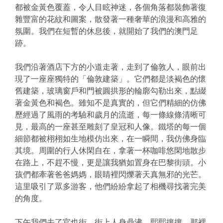
都被金黃色覆蓋，令人目眩神迷，各個角落都裝飾著復
雜豐富的花紋和圖案，散發著一種奢華的浪漫和高雅的
氛圍。我們在短暫的休息後，就開始了我們的澳門足
跡。
我們沿著酒店下方的小道走著，走到了倫敦人，眼前出
現了一座座獨特的「倫敦建築」。它們都是淡褐色的懷
舊建築，玻璃窗戶和門被圓拱形的輪廓勾勒出來，點綴
著金黃色和褐色。雖知不是真實的，但它們精細的仿佛
歷經過了風雨的考驗和歲月的流逝，每一條線條清晰可
見，最高的一座甚至雕刻了皇冠和人像。鐵塔的每一個
細節都被栩栩如生地模仿出來，在一瞬間，我仿佛身臨
其境。周圍的行人休閑自在，拿著一杯咖啡悠閑地散步
在路上，不趕不慢，更是讓我猶如置身在巴黎街頭。小
孩們都牽著爸爸媽媽，眼睛裡閃爍著天真無邪的光芒。
這里吸引了眾多游客，他們紛紛拿起了相機尋找著完美
的角度。
下午我們去了官也街，街上人身鼎沸、熙熙攘攘，那裡