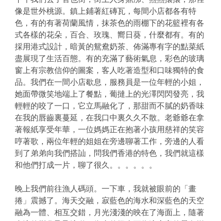
像是世外桃源。鎮上鋪著紅磚瓦，每間小店都各有特
色，有的有著荷蘭風情，抹茶色的雨棚下的花籃裡有各
式各樣的花朵，百合、玫瑰、嚮日葵，什麼都有。有的
採用港式設計，暗黃的鴛鴦奶茶、佈滿專有字的點菜紙
盡展現了生活百態。有的充滿了藝術氣息，彩色的玻璃
窗上有宗教信仰的圖案，客人吃著造型和口味獨特的食
品。我們在一間小店歇息，服務員是一位年輕的小姐，
她面帶微笑地端上了餐點，葡撻上的光澤閃閃發亮，我
輕輕的咬了一口，它立馬融化了，那甜而不膩的奶香味
在我的唇齒裏蔓延，在我口中裏久久不散。老爺爺在拿
著報紙享受年華，一位媽媽正在抱著小孩用慈祥的笑容
哼著歌，兩位年輕的姐姐在旁邊聊著工作，旁邊的人看
到了弟弟向我們搭訕，問我們香港的特色，我們就這樣
和他們打成一片，聊了很久。。。。。。
晚上我們前往漁人碼頭。一下車，我就被眼前的「畫
捲」震撼了。海天交融，寂藍色的海水和深藍色的天空
融為一體、相互交錯，月光淺淺的映在了海面上，隨著