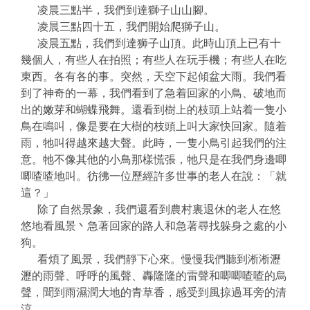
凌晨三點半，我們到達獅子山山腳。
凌晨三點四十五，我們開始爬獅子山。
凌晨五點，我們到達狮子山頂。此時山頂上已有十
幾個人，有些人在拍照；有些人在玩手機；有些人在吃
東西。各有各的事。突然，天空下起傾盆大雨。我們看
到了神奇的一幕，我們看到了急着回家的小鳥、破地而
出的嫩芽和蝴蝶飛舞。還看到樹上的枝頭上站着一隻小
鳥在鳴叫，像是要在大樹的枝頭上叫大家快回家。隨着
雨，牠叫得越來越大聲。此時，一隻小鳥引起我們的注
意。牠不像其他的小鳥那樣慌張，牠只是在我們身邊唧
唧喳喳地叫。彷彿一位歷經許多世事的老人在說：「就
這？」
除了自然景象，我們還看到農村裏退休的老人在悠
悠地看風景丶急著回家的路人和急著尋找躲身之處的小
狗。
看煩了風景，我們靜下心來。慢慢我們聽到淅淅瀝
瀝的雨聲、呼呼的風聲、轟隆隆的雷聲和唧唧喳喳的烏
聲，聞到雨濕潤大地的青草香，感受到風掠過耳旁的清
涼。