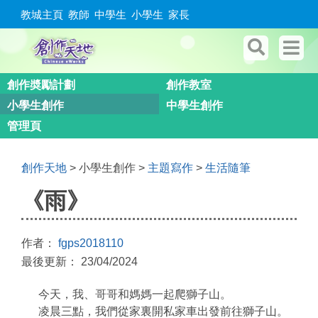
教城主頁
教師
中學生
小學生
家長
創作奬勵計劃
創作教室
小學生創作
中學生創作
管理頁
創作天地
> 小學生創作 >
主題寫作
>
生活隨筆
《雨》
作者：
fgps2018110
最後更新： 23/04/2024
今天，我、哥哥和媽媽一起爬獅子山。
凌晨三點，我們從家裏開私家車出發前往獅子山。