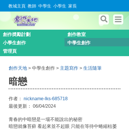
教城主頁
教師
中學生
小學生
家長
創作奬勵計劃
創作教室
小學生創作
中學生創作
管理頁
創作天地
> 中學生創作 >
主題寫作
>
生活隨筆
暗戀
作者：
nickname-lks-685718
最後更新： 06/04/2024
青春的中暗戀是一場不能說出的秘密
暗戀就像苔蘚 看起來並不起眼 只能在等待中蜷縮枯萎