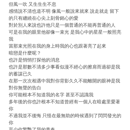
但風一吹 又生生生不息
感情說不清也道不明 像風一般說來就來 說走就走 留下
的只有纏繞在心尖上刻骨銘心的愛
對於別人來說也許他只是一個普通的不能再普通的人
可是在我的眼里他卻像一束光 是我心中的星星一般照亮
我
當那束光照在我的身上時我的心也跟著亮了起來
暗戀是什麼呢？
也許是悄悄打探他的消息
也許是那數不清多少事看似漫不經心的擦肩而過卻是我
的蓄謀已久
在那一次次相遇中我對你背影久久不能離開的眼神是我
對你無聲的告白
你可能根本不知道我的名字 甚至不認識我
多年後的你也許根本不知道曾經有一個人在暗處里愛著
你
不過我並不後悔 只怪在最無助的時候遇到了閃閃發光的
你
至少你驚艷了我的青春