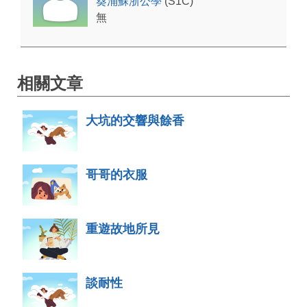
葵涌蘇浙公學
(S1C)
無
相關文章
大坑的交響與餘香
哥哥的衣服
重遊故地所見
談耐性