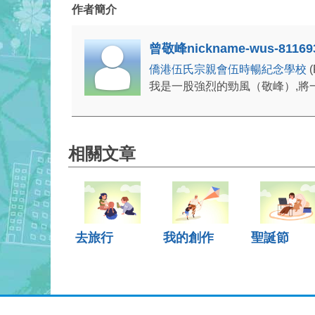
作者簡介
曾敬峰nickname-wus-81169
僑港伍氏宗親會伍時暢紀念學校
我是一股強烈的勁風（敬峰）,將
相關文章
去旅行
我的創作
聖誕節