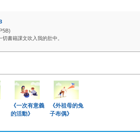
3
(P5B)
一切書籍課文吹入我的肚中。
《一次有意義
《外祖母的兔
的活動》
子布偶》