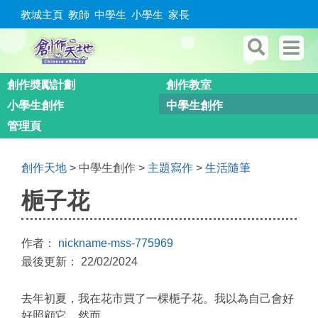
教城主頁
教師
中學生
小學生
家長
創作奬勵計劃
創作教室
小學生創作
中學生創作
管理頁
創作天地
> 中學生創作 >
主題寫作
>
生活隨筆
梔子花
作者：
nickname-mss-775969
最後更新： 22/02/2024
去年初夏，我在花市買了一棵梔子花。我以為自己會好
好照顧它，
然而……