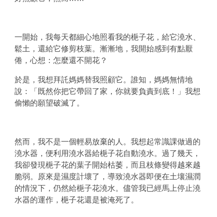
一開始，我每天都細心地照看我的梔子花，給它澆水、
鬆土，
還給它修剪枝葉。漸漸地，我開始感到有點厭
倦，心想：
怎麼還不開花？
於是，我想拜託媽媽替我照顧它。誰知，媽媽無情地
說：「
既然你把它帶回了家，你就要負責到底！」我想
偷懶的願望破滅了。
然而，我不是一個輕易放棄的人。我想起常識課做過的
澆水器，
便利用澆水器給梔子花自動澆水。過了幾天，
我卻發現梔子花的葉子開始枯萎，而且枝條變得越來越
脆弱。
原來是濕度計壞了，導致澆水器即便在土壤濕潤
的情況下，
仍然給梔子花澆水。儘管我已經馬上停止澆
水器的運作，
梔子花還是被淹死了。