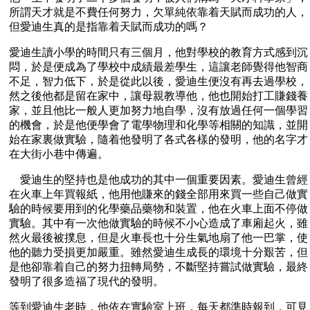
所謂天才就是不費任何努力，欠單純依靠着天賦而成功的人，
但愛迪生真的是指靠着天賦而成功的嗎？
愛迪生讀小學的時間只有三個月，他對學校的教育方式感到沉
悶，於是便成為了學校中成績最差學生，這讓老師覺得他智商
不足，智力低下，於是從此以後，愛迪生便沒有再去過學校，
然之後他都是留在家中，讓母親教導他，他也開始打工賺錢養
家，並且他比一般人更加努力地自學，沒有放過任何一個學習
的機會，於是他便學會了電學物理和化學等相關的知識，並開
始在家裏做實驗，隨着他發明了各式各樣的發明，他的名字才
在大街小巷中傳遍。
愛迪生的堅持也是他成功的其中一個重要因素。愛迪生曾經
在火車上年買報紙，他用他賺來的錢全部用來買一些自己做實
驗的時候要用到的化學藥品藥物和裝置，他在火車上面不停做
實驗。其中有一次他做實驗的時候不小心造成了車廂起火，雖
然火最後被撲息，但是火車長也十分生氣地扇了他一巴掌，使
他的聽力受損更加嚴重。雖然愛迪生成長的環境十分艱苦，但
是他卻靠着自己的努力扭轉局勢，不斷堅持嘗試做實驗，最終
發明了很多造福了現代的發明。
等到愛迪生老時，他依在實驗室上班，每天都準時報到，可見