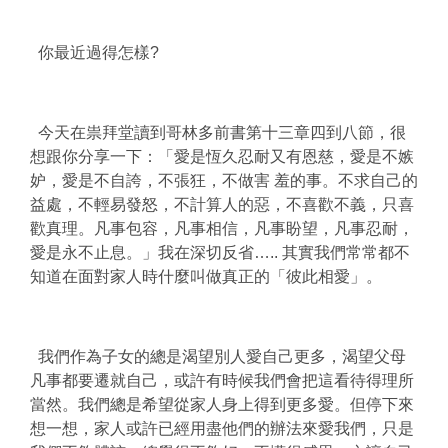
你最近過得怎樣?
今天在祟拜堂讀到哥林多前書第十三章四到八節，很
想跟你分享一下：「愛是恆久忍耐又有恩慈，愛是不嫉
妒，愛是不自誇，不張狂，不做害 羞的事。不求自己的
益處，不輕易發怒，不計算人的惡，不喜歡不義，只喜
歡真理。凡事包容，凡事相信，凡事盼望，凡事忍耐，
愛是永不止息。」我在深切反省….. 其實我們常常都不
知道在面對家人時什麼叫做真正的「彼此相愛」。
我們作為子女的總是渴望別人愛自己更多，渴望父母
凡事都要遷就自己，或許有時候我們會把這看待得理所
當然。我們總是希望從家人身上得到更多愛。但停下來
想一想，家人或許已經用盡他們的辦法來愛我們，只是