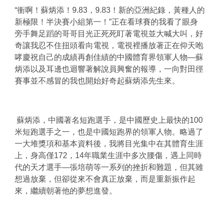
“衝啊！蘇炳添！9.83，9.83！新的亞洲紀錄，黃種人的
新極限！半決賽小組第一！”正在看球賽的我看了眼身
旁手舞足蹈的哥哥目光正死死盯著電視並大喊大叫，好
奇讓我忍不住扭頭看向電視，電視裡播放著正在仰天咆
哮慶祝自己的成績再創佳績的中國體育界領軍人物—蘇
炳添以及耳邊也迴響著解說員興奮的報導，一向對田徑
賽事並不感冒的我也開始好奇起蘇炳添先生來。
蘇炳添，中國著名短跑選手，是中國歷史上最快的100
米短跑選手之一，也是中國短跑界的領軍人物。略過了
一大堆獎項和基本資料後，我將目光集中在其體育生涯
上，身高僅172，14年職業生涯中多次腰傷，遇上同時
代的天才選手—張培萌等一系列的挫折和難題，但其雖
想過放棄，但卻從來不會真正放棄，而是重新振作起
來，繼續朝著他的夢想進發。