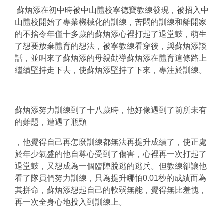
蘇炳添
在初中時被中山體校寧德寶
教練
發現
，
被招入中
山體校開始了專業機械化的訓練
，
苦悶的訓練
和
離開家
的不捨令年僅十多歲的蘇炳添心裡打起了退堂鼓，萌生
了想要放棄體育的
想法，
被
寧教練看穿後，與蘇炳添談
話
，
並叫來了蘇炳添的母親勸導蘇炳添在體育這條路上
繼續堅持走下去
，使蘇炳添堅持了下來，專注於訓練。
蘇炳添努力訓練到了十八歲時，他好像遇到了前所未有
的難題，遭遇了瓶頸
，他覺得自己再怎麼訓練都無法再提升成績了，使正處
於年少氣盛的他自尊心受到了傷害，心裡再一次打起了
退堂鼓，又想成為一個臨陣脫逃的逃兵。但教練卻讓他
看了隊員們努力訓練，只為提升哪怕0.01秒的成績而為
其拼命，蘇炳添想起自己的軟弱無能，覺得無比羞愧，
再一次全身心地投入到訓練上。