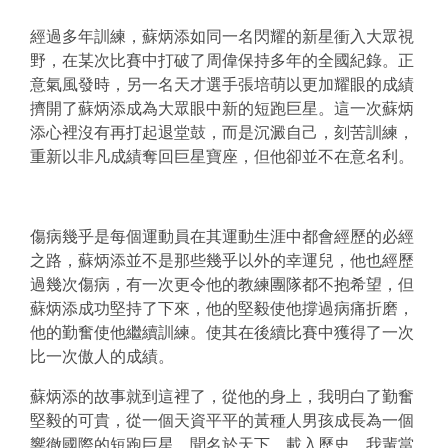
經過多年訓練，蘇炳添如同一名閃耀的新星衝入大眾視
野，在某次比賽中打破了周偉保持多年的全國紀錄。正
意氣風發時，另一名天才選手張培萌以更加耀眼的成績
擠開了蘇炳添成為大眾眼中新的短跑巨星。這一次蘇炳
添心裡沒有再打起退堂鼓，而是沉澱自己，刻苦訓練，
重新以非凡成績奪回巨星寶座，但他卻並不在意名利。
傷病幾乎是每個運動員在其運動生涯中都會經歷的必經
之路，蘇炳添並不是那些幾乎以外的幸運兒，他也經歷
過幾次傷病，有一次更令他的教練團隊都不抱希望，但
蘇炳添成功堅持了下來，他的堅毅使他撐過病痛折磨，
他的勤奮使他繼續訓練。使其在後續比賽中獲得了一次
比一次傲人的成績。
蘇炳添的故事就到這裡了，從他的身上，我明白了勤奮
堅毅的可貴，從一個天資平平的黃種人男孩成長為一個
響徹國際的短跑巨星，聞名於天下，載入歷史。我輩當