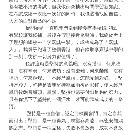
都有數不清的考試，但我依然會抽出時間學習新知識。
在考試成績一次比一次好的同時，我也逐漸找回自信，
大方的面對自己的不足。
從開始的一直吃閉門羹到慢慢有學校錄取我、
有學校讓我候補、最後在假期接近尾聲時，我終於考上
了理想的學校---「李嘉誠中學」，成功成為了「嘉誠
人」。我幾乎跑遍了整個香港，但在錄取李嘉誠中學的
那一刻，彷彿一切努力都值得了。
也許這就是堅持的意義吧。沒有播種，何來收
穫；沒有辛勞，何來成功；沒有磨難，何來榮耀；沒有
挫折，何來輝煌。「不經歷風雨，怎能見到彩虹。」堅
持是毅力，堅持是靈魂堅持宛如雨後的彩虹，使人經歷
風雨後飽嘗甜頭。當然，堅持也需要付出足夠的努力，
只有你流下了堅持的一滴汗水，才可能匯成成功的一條
河。
堅持是一種自信，認定目標而奮鬥，肯定自我
而付出；堅持，是一種勇氣，志當存高遠，燕雀安知鴻
鵠之志。堅持是一種品格，失敗不會放棄，成功不會放