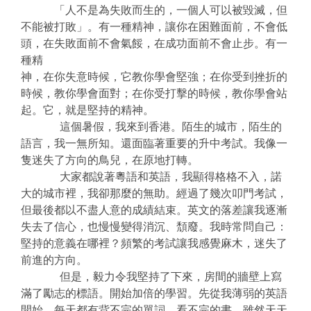
「人不是為失敗而生的，一個人可以被毀滅，但
不能被打敗」。有一種精神，讓你在困難面前，不會低
頭，在失敗面前不會氣餒，在成功面前不會止步。有一
種精
神，在你失意時候，它教你學會堅強；在你受到挫折的
時候，教你學會面對；在你受打擊的時候，教你學會站
起。它，就是堅持的精神。
這個暑假，我來到香港。陌生的城市，陌生的
語言，我一無所知。還面臨著重要的升中考試。我像一
隻迷失了方向的鳥兒，在原地打轉。
大家都說著粵語和英語，我顯得格格不入，諾
大的城市裡，我卻那麼的無助。經過了幾次叩門考試，
但最後都以不盡人意的成績結束。英文的落差讓我逐漸
失去了信心，也慢慢變得消沉、頹廢。我時常問自己：
堅持的意義在哪裡？頻繁的考試讓我感覺麻木，迷失了
前進的方向。
但是，毅力令我堅持了下來，房間的牆壁上寫
滿了勵志的標語。開始加倍的學習。先從我薄弱的英語
開始，每天都有背不完的單詞，看不完的書。雖然天天