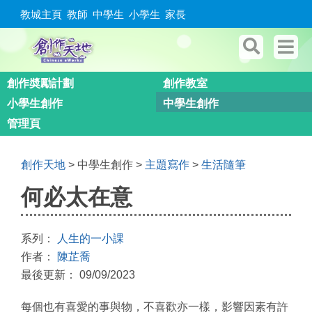
教城主頁
教師
中學生
小學生
家長
創作奬勵計劃
創作教室
小學生創作
中學生創作
管理頁
創作天地
> 中學生創作 >
主題寫作
>
生活隨筆
何必太在意
系列：
人生的一小課
作者：
陳芷喬
最後更新： 09/09/2023
每個也有喜愛的事與物，不喜歡亦一樣，影響因素有許