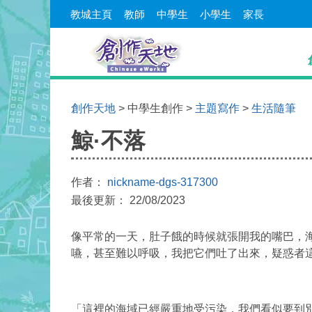
教城主頁
教師
中學生
小學生
家長
創作天地
> 中學生創作 >
主題寫作
>
生活隨筆
鯨·不落
作者：
nickname-dgs-317300
最後更新： 22/08/2023
像平常的一天，肚子餓的時候就張開我的嘴巴，
嚥，
甚至難以呼吸，我把它們吐了出來，疑惑者
「這裡的海域已經嚴重地受污染，我們看似要到