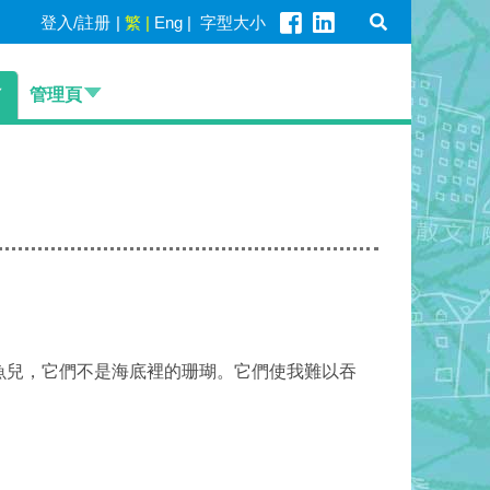
登入/註册
|
繁
|
Eng
|
字型大小
管理頁
魚兒，它們不是海底裡的珊瑚。它們使我難以吞