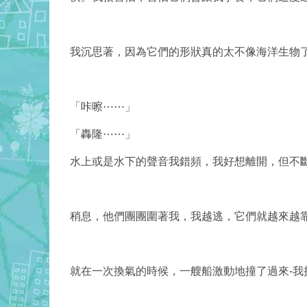
我沉思著，因為它們的形狀真的太不像海洋生物
「咔嚓⋯⋯」
「轟隆⋯⋯」
水上或是水下的聲音我錯頻，我好想離開，但不
稍息，他們團團圍著我，我越逃，它們就越來越
就在一次換氣的時候，一艘船激動地撞了過來-我