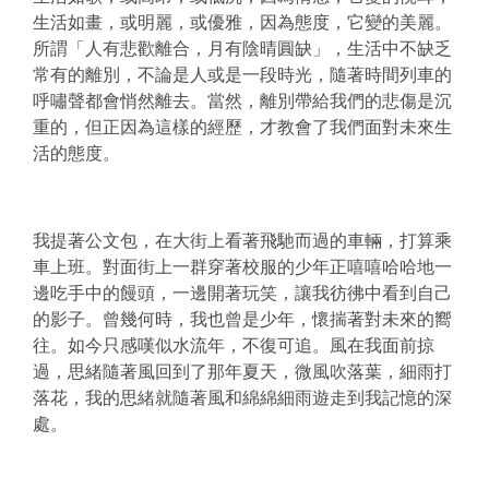
生活如畫，或明麗，或優雅，因為態度，它變的美麗。
所謂「人有悲歡離合，月有陰晴圓缺」，生活中不缺乏
常有的離別，不論是人或是一段時光，隨著時間列車的
呼嘯聲都會悄然離去。當然，離別帶給我們的悲傷是沉
重的，但正因為這樣的經歷，才教會了我們面對未來生
活的態度。
我提著公文包，在大街上看著飛馳而過的車輛，打算乘
車上班。對面街上一群穿著校服的少年正嘻嘻哈哈地一
邊吃手中的饅頭，一邊開著玩笑，讓我彷彿中看到自己
的影子。曾幾何時，我也曾是少年，懷揣著對未來的嚮
往。如今只感嘆似水流年，不復可追。風在我面前掠
過，思緒隨著風回到了那年夏天，微風吹落葉，細雨打
落花，我的思緒就隨著風和綿綿細雨遊走到我記憶的深
處。