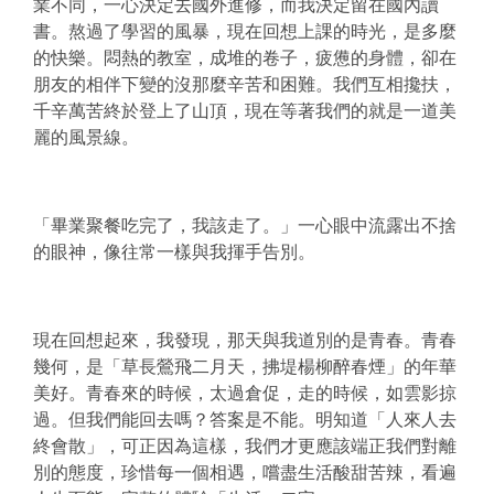
業不同，一心決定去國外進修，而我決定留在國內讀
書。熬過了學習的風暴，現在回想上課的時光，是多麼
的快樂。悶熱的教室，成堆的卷子，疲憊的身體，卻在
朋友的相伴下變的沒那麼辛苦和困難。我們互相攙扶，
千辛萬苦終於登上了山頂，現在等著我們的就是一道美
麗的風景線。
「畢業聚餐吃完了，我該走了。」一心眼中流露出不捨
的眼神，像往常一樣與我揮手告別。
現在回想起來，我發現，那天與我道別的是青春。青春
幾何，是「草長鶯飛二月天，拂堤楊柳醉春煙」的年華
美好。青春來的時候，太過倉促，走的時候，如雲影掠
過。但我們能回去嗎？答案是不能。明知道「人來人去
終會散」，可正因為這樣，我們才更應該端正我們對離
別的態度，珍惜每一個相遇，嚐盡生活酸甜苦辣，看遍