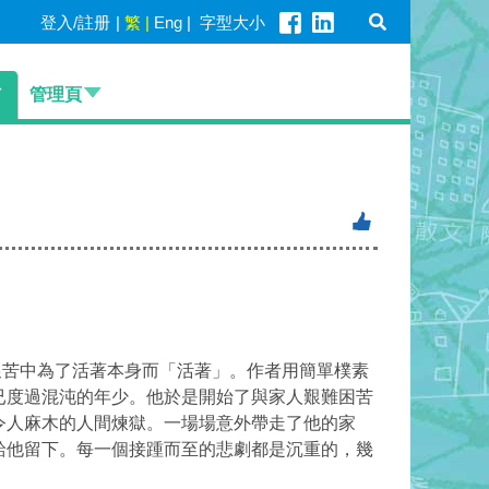
登入/註册
|
繁
|
Eng
|
字型大小
管理頁
苦中為了活著本身而「活著」。作者用簡單樸素
已度過混沌的年少。他於是開始了與家人艱難困苦
令人麻木的人間煉獄。一場場意外帶走了他的家
給他留下。每一個接踵而至的悲劇都是沉重的，幾