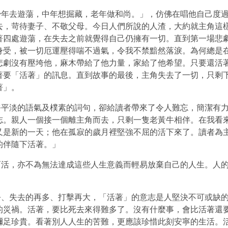
去遊蕩，中年想掘藏，老年做和尚。」，仿佛在唱他自己度過
去，苛待妻子、不敬父母。今日人們所說的人渣，大約就主角這
著四處遊蕩，在失去之前就覺得自己仍擁有一切。直到第一場悲
身受，被一切厄運壓得喘不過氣，令我不禁黯然落淚。為何總是
悲劇沒有壓垮他，麻木帶給了他力量，家給了他希望。只要還活
著要「活著」的訊息。直到故事的最後，主角失去了一切，只剩
著」。
淡的語氣及樸素的詞句，卻給讀者帶來了令人難忘，簡潔有力
志。親人一個接一個離主角而去，只剩一隻老黃牛相伴。在我看
又是新的一天；他在孤寂的歲月裡堅強不屈的活下來了。讀者為
的伴隨下活著。」
，亦不為無法達成這些人生意義而輕易放棄自己的人生。人的
失去的再多、打擊再大，「活著」的意志是人堅決不可或缺的
的災禍。活著，要比死去來得難多了。沒有什麼事，會比活著還
彌足珍貴。看著別人人生的苦難，更應該珍惜此刻安寧的生活。