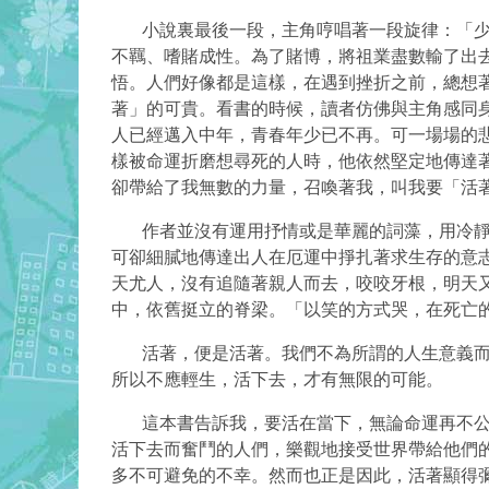
小說裏最後一段，主角哼唱著一段旋律：「少年
不羈、嗜賭成性。為了賭博，將祖業盡數輸了出
悟。人們好像都是這樣，在遇到挫折之前，總想
著」的可貴。看書的時候，讀者仿佛與主角感同
人已經邁入中年，青春年少已不再。可一場場的
樣被命運折磨想尋死的人時，他依然堅定地傳達
卻帶給了我無數的力量，召喚著我，叫我要「活
作者並沒有運用抒情或是華麗的詞藻，用冷靜平
可卻細膩地傳達出人在厄運中掙扎著求生存的意
天尤人，沒有追隨著親人而去，咬咬牙根，明天
中，依舊挺立的脊梁。「以笑的方式哭，在死亡
活著，便是活著。我們不為所謂的人生意義而活
所以不應輕生，活下去，才有無限的可能。
這本書告訴我，要活在當下，無論命運再不公、
活下去而奮鬥的人們，樂觀地接受世界帶給他們
多不可避免的不幸。然而也正是因此，活著顯得