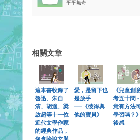
平平無奇
相關文章
這本書收錄了
愛，是留下也
《兒童創
魯迅、朱自
是放手
考五十問 -
清、胡適、梁
──《彼得與
意有方法
啟超等十一位
他的寶貝》
學習嗎？
近代文學作家
後感
的經典作品，
包含論說文與