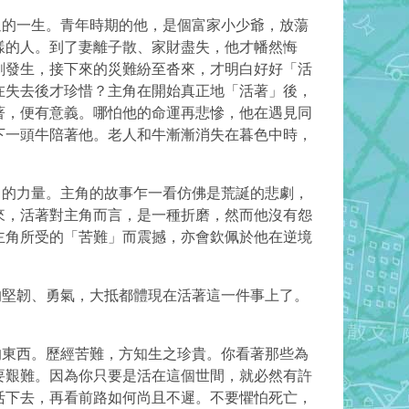
的一生。青年時期的他，是個富家小少爺，放蕩
樣的人。到了妻離子散、家財盡失，他才幡然悔
劇發生，接下來的災難紛至沓來，才明白好好
「活
在失去後才珍惜？主角在開始真正地「活著」後，
著，便有意義。哪怕他的命運再悲慘，他在遇見同
下一頭牛陪著他。老人和牛漸漸消失在暮色中時，
的力量。主角的故事乍一看仿佛是荒誕的悲劇，
來，活著對主角而言，是一種折磨，然而他沒有怨
主角所受的「苦難」而震撼，亦會欽佩於他在逆境
堅韌、勇氣，大抵都體現在活著這一件事上了。
東西。歷經苦難，方知生之珍貴。你看著那些為
要艱難。因為你只要是活在這個世間，就必然有許
活下去，再看前路如何尚且不遲。不要懼怕死亡，