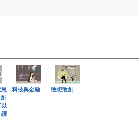
意思
科技與金融
敢想敢創
 創
可以
》讀