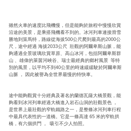
雖然火車的速度比飛機慢，但是能夠於旅程中慢慢欣賞
沿途的美景，是乘搭飛機看不到的。冰河列車連接滑雪
勝地到策馬特，路線從海拔500公尺爬到最高的2000公
尺，途中經過 海拔2033公尺 壯觀的阿爾卑斯山脈，能
夠通過全景玻璃欣賞草原、高山冰河，包括阿爾卑斯群
山 、雄偉的萊茵河峽谷、瑞士最經典的鄉村風景 等特
別的風景，以平均不到40公里的時速緩緩駛於阿爾卑斯
山脈 ， 因此被譽為全世界最慢的特快車。
途中能夠觀賞十分經典及著名的蘭德瓦薩大橋景觀，能
夠看到冰河列車經過大橋進入岩石山洞的壯觀景色 ，
是世界上最壯觀的窄軌鐵路之一，是整條冰河列車行程
中最具代表性的一道橋。它是一條高達 65 米的窄軌拱
橋，有六個拱門 ， 吸引不少人拍照。