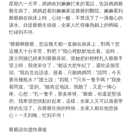
星期六一大早，媽媽收到嫲嫲打來的電話，告訴媽媽爺
爺生病了。媽媽趕着到嫲嫲家送爺爺到醫院。嫲嫲看到
爺爺躺在病床上時，心頭一酸，不禁流下了一滴傷心的
淚水。自從爺爺生病後，全家人忙得像熱鍋上的螞蟻，
忙碌到不停。
“爺爺啊爺爺，您這幾天都一直躺在病床上，對嗎？您
這幾天十分辛苦，對吧？”我心裡默默地念着。這時，
護士阿姨已經來到爺爺床前。當她把針輕輕扎入爺爺手
背上時，我便呆住了，“都這大把年紀了，還吃這個苦
頭。”我自言自語道。接着，只聽媽媽問：“請問，今天
要吊幾瓶水？”護士說：“四瓶！”“只吊一隻手嗎？”我搶
着問道。“是的。”她肯定地說。我聽了，又是一陣心
疼。心想：“扎一隻手，那多疼呀。”爺爺，你還是堅強
些。我希望您快點好起來，這樣，全家人又可以過着寧
靜的生活了。在爺爺生病的時候，全家人都在他您操
心！一天到晚，忙到不停！
爺爺請你盡快康復