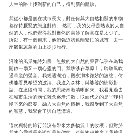
人生的路上找到新的自己，得到新的體驗。
我從小都是個在城市長大，對任何與大自然相關的事物
都保持厭惡的態度對待。 然而，我的父母是熱衷於大自
然的人，他們覺得我對自然的美妙了解實在是太少了。
所以，有一個週末，他們強迫我遠離繁忙的城市，去一
座鬱鬱蔥蔥的山上徒步旅行。
沿途的風景如詩如畫，無數的大自然的聲音似乎在為我
開啟一扇又一扇心靈的門。我跋涉在草原上，聆聽風吹
過草叢的聲音。我經過湖泊，觀察湖水微妙的波紋，仿
佛能看見希望的波濤。我進入森林，與婆娑的樹影對
話。在這段時間，我的思緒漸漸清晰起來。我看見過去
在城市生活的匆忙雜念逐漸消散，取而代之的是平靜和
慢下來的節奏。融入大自然的懷抱，我感受到了大自然
的智慧，我學會了與自然溝通。
這次獨特的旅行並沒有帶來太多物質上的收穫，但對於
我的心靈成長來說卻是無價的。這段旅程教會了我放慢