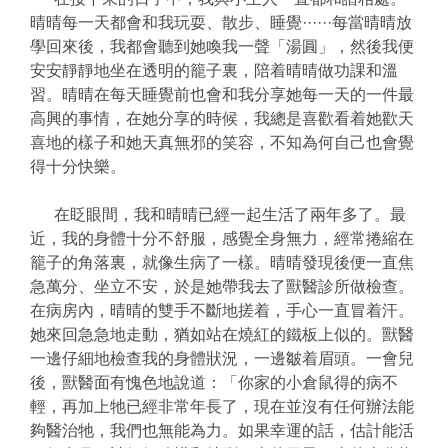
晴晴每一天都會和我玩耍、散步、睡覺······每當晴晴放
學回來後，我都會聽到她喚我一聲「湯圓」，然後我便
安安靜靜地坐在透明的籠子裏，陪着晴晴做功課和溫
習。晴晴在每天睡覺前也會和我分享她每一天的一件最
高興的事情，在她分享的時候，我總是喜歡看着她歡天
喜地的樣子和她天真無邪的笑容，不知為何自己也會覺
得十分快樂。
在眨眼間，我和晴晴已經一起生活了兩年多了。最
近，我的身體十分不舒服，感覺全身無力，經常捲縮在
籠子的角落裏，就像生病了一樣。晴晴發現後便一直焦
急萬分、坐立不安，於是她帶我去了獸醫診所做檢查。
在病房內，晴晴的雙手不斷地搓着，手心一直冒着汗。
她來回急急地走動，猶如站在燒紅的鐵板上似的。獸醫
一邊仔細地檢查我的身體狀況，一邊皺着眉頭。一會兒
後，獸醫面有愧色地說道：「你家的小倉鼠得的病不
輕，再加上牠已經非常年長了，現在並沒有任何辦法能
夠醫治牠，我們也無能為力。如果幸運的話，估計能活