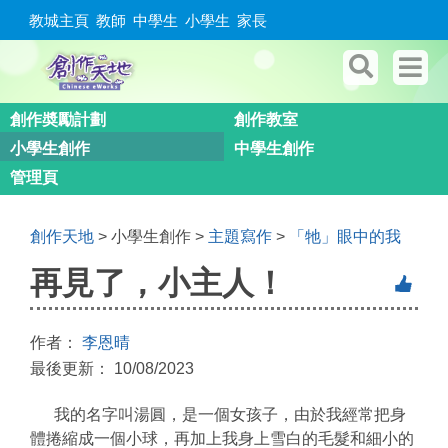
教城主頁
教師
中學生
小學生
家長
創作奬勵計劃
創作教室
小學生創作
中學生創作
管理頁
創作天地
> 小學生創作 >
主題寫作
>
「牠」眼中的我
再見了，小主人！
作者：
李恩晴
最後更新： 10/08/2023
我的名字叫湯圓，是一個女孩子，由於我經常把身
體捲縮成一個小球，再加上我身上雪白的毛髮和細小的