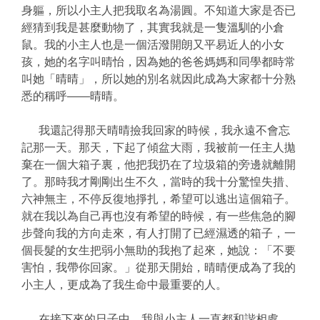
身軀，所以小主人把我取名為湯圓。不知道大家是否已
經猜到我是甚麼動物了，其實我就是一隻溫馴的小倉
鼠。我的小主人也是一個活潑開朗又平易近人的小女
孩，她的名字叫晴怡，因為她的爸爸媽媽和同學都時常
叫她「晴晴」，所以她的別名就因此成為大家都十分熟
悉的稱呼——晴晴。
我還記得那天晴晴撿我回家的時候，我永遠不會忘
記那一天。那天，下起了傾盆大雨，我被前一任主人拋
棄在一個大箱子裏，他把我扔在了垃圾箱的旁邊就離開
了。那時我才剛剛出生不久，當時的我十分驚惶失措、
六神無主，不停反復地掙扎，希望可以逃出這個箱子。
就在我以為自己再也沒有希望的時候，有一些焦急的腳
步聲向我的方向走來，有人打開了已經濕透的箱子，一
個長髮的女生把弱小無助的我抱了起來，她說：「不要
害怕，我帶你回家。」從那天開始，晴晴便成為了我的
小主人，更成為了我生命中最重要的人。
在接下來的日子中，我與小主人一直都和諧相處。