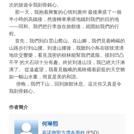
次的旅遊令我刻骨銘心。
那一天，我抱着興奮的心情到廣州 最後乘搭了一個
半小時的高鐵後，然後轉車乘搭地鐵到我們的目的地
——同和。我們把行李放在旅館後，就開始我們的行
程。
首先，我們到白雲山爬山。在山腳，我們見着崎嶇的
山路步行到山腰。到達山腰後，我聽到小鳥在吱吱渣渣
地吹交響樂，看見茂密的樹林能幫我們遮蔭。摸到凹凸
不平 的大石頭十分有趣。終於到達山頂，我已經大汗淋
漓了。 從遠處望，我看見巍峨的風映襯着蔚藍的天空猶
如一幅山水畫，簡直是美的和諧。
傍晚，我們下山，回到旅館休息。這次你又真是令
我刻骨銘心。
作者簡介
何琳熙
嘉諾撒聖方濟各學校
(P5D)