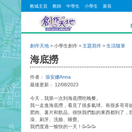
教城主頁
教師
中學生
小學生
家長
創作天地
> 小學生創作 >
主題寫作
>
生活隨筆
海底撈
作者：
張安娜Anna
最後更新： 12/08/2023
今天，我第一次到海底撈吃晚餐。
我一走進海底撈，看見了很多氣球。有很多哥哥
肥肉、薯片和飲品。很快我們點的東西都到了，
澡、刷牙、洗臉、睡覺。
我們度過一愉快的一天！🥳🥳🥳