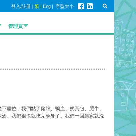
登入/註册
|
繁
|
Eng
|
字型大小
管理頁
坐下座位，我們點了豬腦、鴨血、奶黃包、肥牛、
飲酒。我們很快就吃完晚餐了。我們一回到家就洗