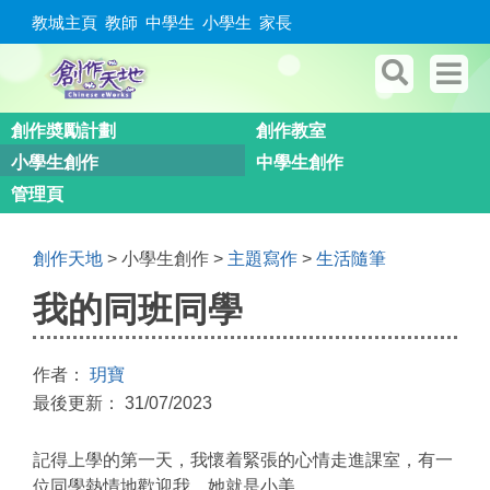
教城主頁
教師
中學生
小學生
家長
創作奬勵計劃
創作教室
小學生創作
中學生創作
管理頁
創作天地
> 小學生創作 >
主題寫作
>
生活隨筆
我的同班同學
作者：
玥寶
最後更新： 31/07/2023
記得上學的第一天，我懷着緊張的心情走進課室，有一
位同學熱情地歡迎我，她就是
小美
。