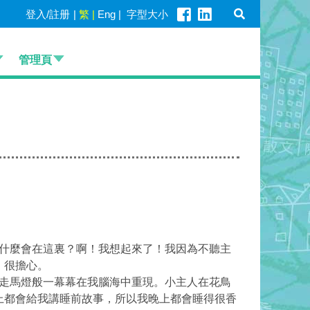
登入/註册
|
繁
|
Eng
|
字型大小
管理頁
什麼會在這裏？啊！我想起來了！我因為不聽主
，很擔心。
走馬燈般一幕幕在我腦海中重現。小主人在花鳥
上都會給我講睡前故事，所以我晚上都會睡得很香