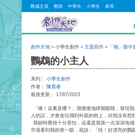
教城主頁
教師
中學生
小學生
家長
創作天地
> 小學生創作 >
主題寫作
>
「牠」眼中
鸚鵡的小主人
系列：
小學生創作
作者：
陳晨睿
最後更新： 17/07/2023
「咦！這裏是哪？」我慢慢地睜開眼睛，發現我
人的話，才會貪玩飛到外面的樹上，但我沒有想
我頓時覺得十分害怕，這還是我第一次深深地感
市場看到我的第一眼，就說：「哇！好漂亮的鸚