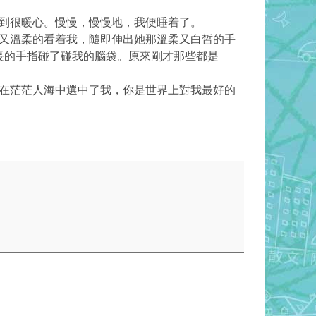
到很暖心。慢慢，慢慢地，我便睡着了。
又溫柔的看着我，隨即伸出她那溫柔又白皙的手
長的手指碰了碰我的腦袋。原來剛才那些都是
在茫茫人海中選中了我，你是世界上對我最好的