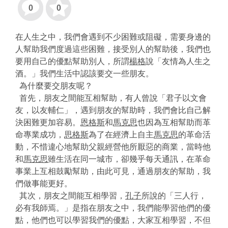
0
0
在人生之中，我們會遇到不少困難或阻礙，需要身邊的
人幫助我們度過這些困難，接受別人的幫助後，我們也
要用自己的優點幫助別人，所謂
楊格
說「友情為人生之
酒。」我們生活中認該要交一些朋友。
為什麼要交朋友呢？
首先，朋友之間能互相幫助，有人曾說「君子以文會
友，以友輔仁」，遇到朋友的幫助時，我們會比自己解
決困難更加容易。
恩格斯
和
馬克思
也因為互相幫助而革
命專業成功，
思格斯
為了在經濟上自主
馬克思
的革命活
動，不惜違心地幫助父親經營他所厭惡的商業，當時他
和
馬克思
雖生活在同一城市，卻幾乎每天通訊，在革命
事業上互相鼓勵幫助，由此可見，通過朋友的幫助，我
們做事能更好。
其次，朋友之間能互相學習，
孔子
所說的「三人行，
必有我師焉。」是指在朋友之中，我們能學習他們的優
點，他們也可以學習我們的優點，大家互相學習，不但