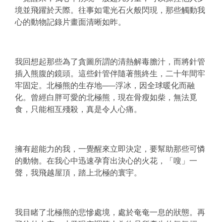
境並飛躍於天際。往事如電光石火般閃現，那些觸動我
心的動物記錄片畫面清晰如昨。
我回想起那些為了貪圖所謂的清熱解毒膽汁，而將針管
插入熊腹的鏡頭。這些針管伴隨著熊終生，二十年間牢
牢固定。北極熊的生存地─—浮冰，因全球暖化而融
化。曾經白胖可愛的北極熊，現在骨瘦如柴，無法覓
食，只能相互殘殺，真是令人心痛。
擁有超能力的我，一覺醒來立即決定，要幫助那些可憐
的動物。在我心中迅速孕育出決心的火花，「嗖」一
聲，我飛越屋頂，踏上北極的寰宇。
我目睹了北極熊的悲慘處境，處於奄奄一息的狀態。再