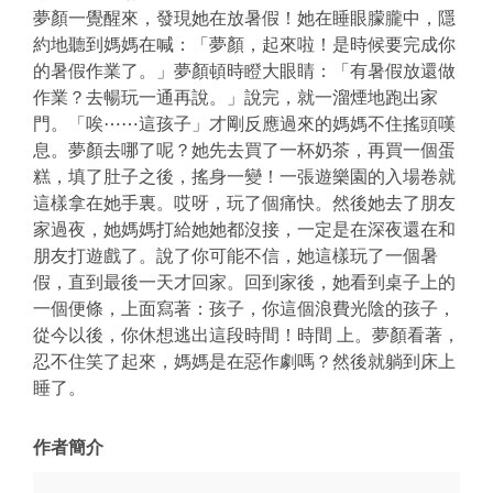
夢顏一覺醒來，發現她在放暑假！她在睡眼朦朧中，隱
約地聽到媽媽在喊：「夢顏，起來啦！是時候要完成你
的暑假作業了。」夢顏頓時瞪大眼睛：「有暑假放還做
作業？去暢玩一通再說。」說完，就一溜煙地跑出家
門。「唉⋯⋯這孩子」才剛反應過來的媽媽不住搖頭嘆
息。夢顏去哪了呢？她先去買了一杯奶茶，再買一個蛋
糕，填了肚子之後，搖身一變！一張遊樂園的入場卷就
這樣拿在她手裏。哎呀，玩了個痛快。然後她去了朋友
家過夜，她媽媽打給她她都沒接，一定是在深夜還在和
朋友打遊戲了。說了你可能不信，她這樣玩了一個暑
假，直到最後一天才回家。回到家後，她看到桌子上的
一個便條，上面寫著：孩子，你這個浪費光陰的孩子，
從今以後，你休想逃出這段時間！時間 上。夢顏看著，
忍不住笑了起來，媽媽是在惡作劇嗎？然後就躺到床上
睡了。
作者簡介