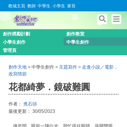
教城主頁
教師
中學生
小學生
家長
創作奬勵計劃
創作教室
小學生創作
中學生創作
管理頁
創作天地
> 中學生創作 >
主題寫作
>
走進小說／電影，
改寫情節
花都綺夢．鏡破難圓
作者：
煮石頭
最後更新： 30/05/2023
倏忽間，眼前一陣白光，我忙捂住眼睛，張開雙眼，