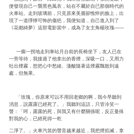
便發現自己一襲黑色風衣，站在不屬於自已那個時代的
火車站。走到玻璃前，只見原來美麗卻憔悴的臉上，出
現了一道猙獰可怖的傷疤，我便知道，自己進入到了
《花都綺夢》這部電影當中，成為了女主角楊玫瑰——
一瘸一拐地走到車站月台前的長椅坐下，友人已在
一旁等待，我接過了他拿出的香煙，深吸一口，又用力
吐出煙霧，想把心中愁緒、淒酸隨著這煙霧飄散到遠
處，但無果。
「玫瑰，你原來可以不用回老鄉的啊，我今早聽到
消息，説露露已經死了。」我聽到這話，只管冷笑一
聲：「呵，露露的死，與我又有什麼關係呢，反正曼殊
對我的心，已經死得一乾
二淨了。」火車汽笛的聲音越來越近，我把煙掐滅，拿