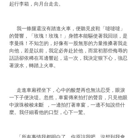
起行李箱，向月台走去。
我一條腿還沒有踏進火車，便聽見皮鞋「噠噠噠」
的聲響，「玫瑰！玫瑰！」身體本能驅使著我回頭，是
李曼殊！不知怎的，好像有一股無形的力量推搡著我走
向他，若是以前，我定必奔赴於他，而當初那些侮辱的
話語卻依稀在耳邊響起，這一次，我決定狠下心，強忍
著淚水，轉踏上火車。
走進車廂裡坐下，心中的酸楚再也無法忍受，眼淚
一下子便決堤。忽然，車窗傳來拍打的聲音，只見他眼
中淚珠梭梭未斷 ，一邊拍打著車窗，一邊不知說些什
麼。我仔細看他的口型，心下一驚。
「所有事情我都明白了，你原諒我吧，沒想到我會