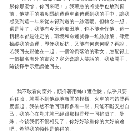
累你那麼慘，你回來吧！」我著急的將雙手也放到窗
前，他雙手的溫度隱約透過車窗傳遞到我的手中，讓我
感受到這一年來從未得到過的一絲溫暖。但轉念一想，
還是算了，我能有今天這般田地，也不能全怪他，這一
切根本都是注定的，環境和命運就像一堆絲線般，肆意
操縱我的命運，即便我反抗，又能有何奈何呢？再說，
若我回去跟他在一起，一個潦倒落泊的歌女，怎配得上
一個揚名海外的畫家？定必會讓人笑話的。我放開手，
隨後揮手示意讓他回去。
我不敢看向窗外，顫抖著用絲巾遮住臉，似乎只要
遮住臉，就看不到他跪地痛哭的模樣。火車的汽笛聲再
度響起，我依然不敢回頭再多看一眼，只能不斷安慰自
己，我的心在剛才就已經跟那根香煙一同掐滅了。曼
殊，今後我們不復相見了，你好好珍重你的大好前途
吧，希望我的犧牲是值得的。