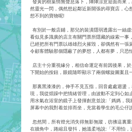
發黃的樹葉悄無聲息落下，陣陣涼意迎面而來，
然靈光一閃，偶然想起鄰近新開張的尋寶店，心
想不到的寶物呢!
有別於一般店鋪，那兒的裝潢隱弱透露出一絲虛
看似見多識廣的店主有關門票所隱藏的線索一事
已經把所有門票以雄雄烈火摧毁，卻偶然有一張
令顧客體驗那個隱蔽了的夢想，人都有夢，只恐
店主十分重視緣分，相信命運定有前因後果，於
下開始的按鈕，眼鏡隨即顯示了兩個螺旋圖案且一直
那裏黑漆漆的，伸手不見五指，回音處處迴盪，
現，我從煩躁中把情緒管理，由波動不定到心如
用水氣在浴室的鏡子上發揮創意並說:「媽媽，我
屏幕中的我對着並排而坐，充當着學生的毛公仔
忽然間，所有燈光消失得無影無蹤，彷彿這裏重
在牆角中，踡縮且發抖，她溫柔地說:「不用怕