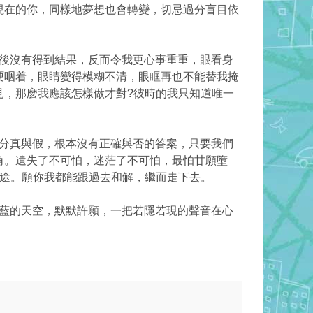
現在的你，同樣地夢想也會轉變，切忌過分盲目依
後沒有得到結果，反而令我更心事重重，眼看身
哽咽着，眼睛變得模糊不清，眼眶再也不能替我掩
見，那麽我應該怎樣做才對?彼時的我只知道唯一
分真與假，根本沒有正確與否的答案，只要我們
角。遺失了不可怕，迷茫了不可怕，最怕甘願墮
歧途。願你我都能跟過去和解，繼而走下去。
藍的天空，默默許願，一把若隱若現的聲音在心