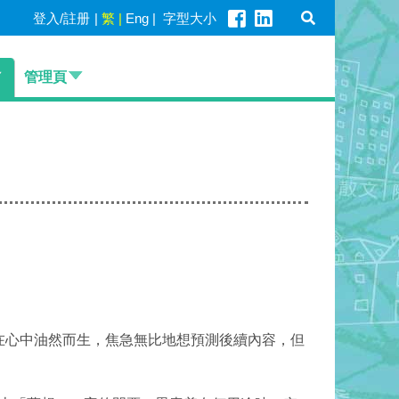
登入/註册
|
繁
|
Eng
|
字型大小
管理頁
在心中油然而生，焦急無比地想預測後續內容，但