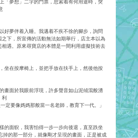
上「夢想」二字的門票，思索着有何用途時，突
意
以好夢伴着入睡。我邁着不疾不徐的腳步，詢問
因之下，所宣傳的活動無法如期舉行，店主本以為
起相遇。原來尋寶店的本體是一間利用虛擬技術去
，坐在按摩椅上，並把手放在扶手上，然後他按
的畫面於我眼前浮現，許多聲音如山泥傾瀉般湧
，利
後一定要像媽媽那般當一名老師，教育下一代。」
樣的面貎，我害怕得一步一步向後退，直至跌坐
忘掉的那一部分，就像剛才呈現的畫面，正是被成