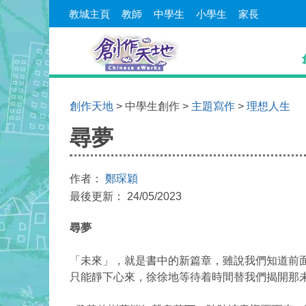
教城主頁
教師
中學生
小學生
家長
創作天地
> 中學生創作 >
主題寫作
>
理想人生
尋夢
作者：
鄭琛穎
最後更新： 24/05/2023
尋夢
「未來」，就是書中的新篇章，雖說我們知道前
只能靜下心來，徐徐地等待着時間替我們揭開那