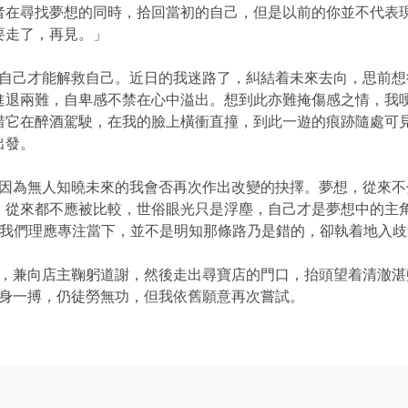
者在尋找夢想的同時，拾回當初的自己，但是以前的你並不代表
要走了，再見。」
自己才能解救自己。近日的我迷路了，糾結着未來去向，思前想
進退兩難，自卑感不禁在心中溢出。想到此亦難掩傷感之情，我
惜它在醉酒駕駛，在我的臉上橫衝直撞，到此一遊的痕跡隨處可
出發。
因為無人知曉未來的我會否再次作出改變的抉擇。夢想，從來不
，從來都不應被比較，世俗眼光只是浮塵，自己才是夢想中的主
?我們理應專注當下，並不是明知那條路乃是錯的，卻執着地入
，兼向店主鞠躬道謝，然後走出尋寶店的門口，抬頭望着清澈湛
奮身一搏，仍徒勞無功，但我依舊願意再次嘗試。