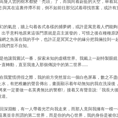
高聳入雲的樹木都變「禿頭」了，而我向着蔚藍的天空，舉着寫
想:與其在這裏停滯不前，倒不如前往那兒試着尋找答案，或許有
幻的氣息，牆上勾着各式各樣的捕夢網，或許是寓意着人們能夠
，出乎意料地原來這張門票就是店主派發的，可惜之後在種種原
漏網之魚落在我的手中，也許正是冥冥之中的緣分把我倆拉到一
怕我們並不自知。
是他讓我嘗試一番，探索未知的虛構世界。我戴上一副特製眼鏡
轉動，直至我進入那個傳說中的第二世界......
在我驚慌徬徨之際，我的前方突然冒出一個白色屏幕，數之不盡
止水，有把稚嫩的聲音傳出，畫面顯示着年幼無知的我在洗澡後
將來一定要做一名英勇無比的警察!」接着又有聲音說:「我長大
說道。
回深淵般，有一人帶着光芒向我走來，而那人竟與我擁有一模一
，這裏並非所謂的第二世界，而是你的內心世界，我的身份是被你