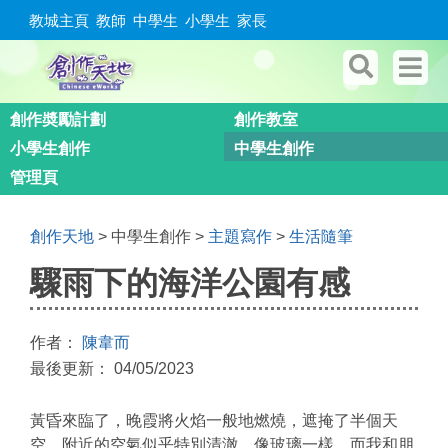
教城主頁
教師
中學生
小學生
家長
創作奬勵計劃
創作教室
小學生創作
中學生創作
管理頁
創作天地
> 中學生創作 >
主題寫作
>
生活隨筆
驟雨下的海洋公園有感
作者：
陳韋而
最後更新： 04/05/2023
黃昏來臨了，晚霞將火焰一般地燃燒，遮掩了半個天
空，附近的空氣似乎特別清澈，像玻璃一樣。而我和朋