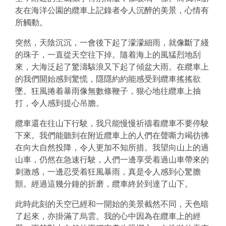
友在海洋公園的纜車上記錄者令人沉醉的美景，心情有
所觸動。
突然，天陰沉沉，一會後下起了濛濛細雨，就像斷了綫
的珠子，一直從天空往下掉。隨着海上的風猛烈地刮
來，大海泛起了驚濤駭浪又下起了傾盆大雨。在纜車上
的我們開始感到驚慌，隱隱約約能感受到纜車搖搖欲
墜。狂風捲着暴雨像無數條鞭子，狠心地往纜車上抽
打，令人感到提心吊膽。
纜車還在往山下行駛，我只能慢慢祈禱着纜車不要停駛
下來。我們能聽到在附近纜車上的人們在聲嘶力竭彷彿
在向大自然投降，令人更加不知所措。我望向山上的過
山車，仍然在急速行駛，人們一邊享受着過山車帶來的
刺激感，一邊忍受着狂風暴雨，真是令人感到心驚膽
顫。經過這幾分鐘的折磨，纜車終於到達了山下。
此時此刻的天空已經和一開始的美景截然不同，天色暗
了起來，亦掛滿了烏雲。我的心中因為在纜車上的經