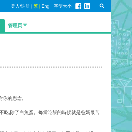
登入/註册
|
繁
|
Eng
|
字型大小
管理頁
對你的思念。
都不吃,除了白魚蛋。每當吃飯的時候就是爸媽最苦