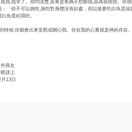
罵我,我哭了。你問清楚,原來是爸媽不想餵我,因為我很煩。你
說：「你不可以挑吃,挑吃對身體沒有好處，你以後要吃白魚蛋就
買白魚蛋給我吃。
的時候,你都會出來安慰或關心我。你在我的心裏就是神的存在
女
上
3日