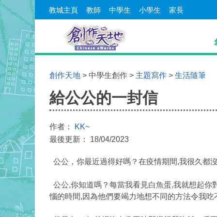
教城主頁
教師
中學生
小學生
家長
創作天地
> 中學生創作 >
主題寫作
>
生活隨筆
給公公的一封信
作者：
KK~
最後更新： 18/04/2023
公公，你最近過得好嗎？在疫情期間,我很久都沒
公公,你知道嗎？每當我看見白魚蛋,我就想起你
惱的時間,因為他們要竭力地想不同的方法令我吃