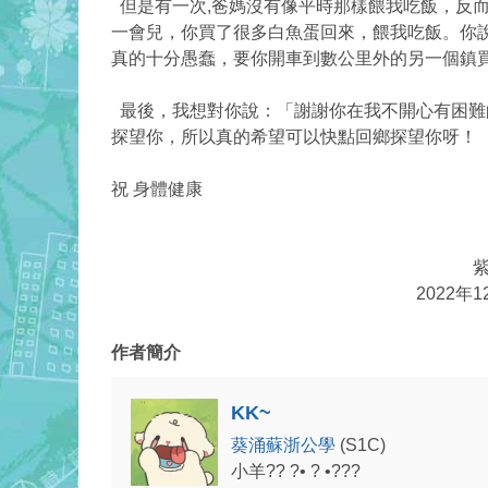
但是有一次,爸媽沒有像平時那樣餵我吃飯，反而
一會兒，你買了很多白魚蛋回來，餵我吃飯。你
真的十分愚蠢，要你開車到數公里外的另一個鎮
最後，我想對你說：「謝謝你在我不開心有困難
探望你，所以真的希望可以快點回鄉探望你呀！
祝 身體健康
外孫
紫棋謹
2022年12月1
作者簡介
KK~
葵涌蘇浙公學
(S1C)
小羊?? ?• ? •???