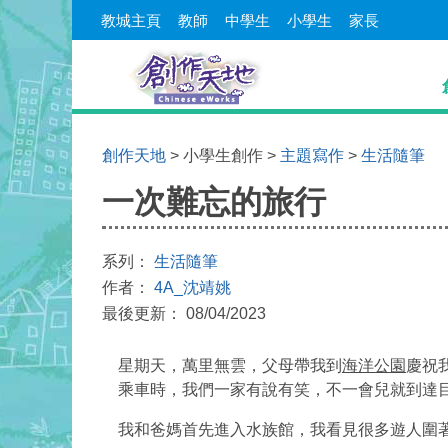
教城主頁
教師
中學生
小學生
家長
創作天地
> 小學生創作 >
主題寫作
>
生活隨筆
一次難忘的旅行
系列：
生活隨筆
作者：
4A_沈靖姚
最後更新： 08/04/2023
星期天，萬里無雲，父母帶我到
海洋公園
慶祝
乘車時，我們一家有說有笑，不一會兒就到達目
我和爸媽首先進入水族館，我看見很多遊人圍著