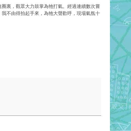
進圈裏，觀眾大力鼓掌為牠打氣。經過連續數次嘗
，我不由得拍起手來，為牠大聲歡呼，現場氣氛十
！