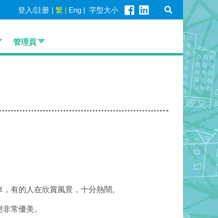
登入/註册
|
繁
|
Eng
|
字型大小
管理頁
車，有的人在欣賞風景，十分熱鬧。
態非常優美。