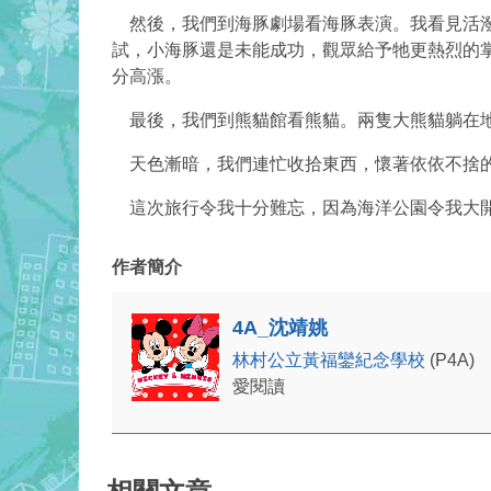
然後，我們到海豚劇場看海豚表演。我看見活潑
試，小海豚還是未能成功，觀眾給予牠更熱烈的
分高漲。
最後，我們到熊貓館看熊貓。兩隻大熊貓躺在地
天色漸暗，我們連忙收拾東西，懷著依依不捨的
這次旅行令我十分難忘，因為海洋公園令我大開
作者簡介
4A_沈靖姚
林村公立黃福鑾紀念學校
(P4A)
愛閱讀