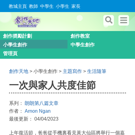
教城主頁
教師
中學生
小學生
家長
創作奬勵計劃
創作教室
小學生創作
中學生創作
管理頁
創作天地
> 小學生創作 >
主題寫作
>
生活隨筆
一次與家人共度佳節
系列：
朗朗第八篇文章
作者：
Arnon Ngan
最後更新： 04/04/2023
上年復活節，爸爸從手機裏看見黃大仙區將舉行一個嘉