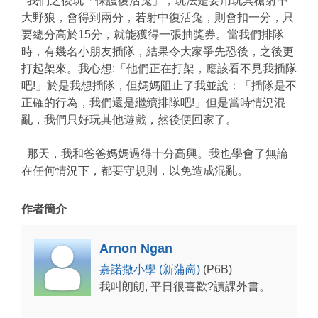
我們之後玩「保護復活兔」，玩法是要用玩具槍射中
大野狼，會得到兩分，若射中復活兔，則會扣一分，只
要總分高於15分，就能獲得一張抽獎券。當我們排隊
時，有幾名小朋友插隊，結果令大家爭先恐後，之後更
打起架來。我心想:「他們正在打架，應該看不見我插隊
吧!」於是我想插隊，但媽媽阻止了我並說：「插隊是不
正確的行為，我們還是繼續排隊吧!」但是當時情況混
亂，我們只好玩其他遊戲，然後便回家了。
那天，我和爸爸媽媽過得十分高興。我也學會了無論
在任何情況下，都要守規則，以免造成混亂。
作者簡介
Arnon Ngan
嘉諾撒小學 (新蒲崗)
(P6B)
我叫朗朗, 平日很喜歡?讀課外書。