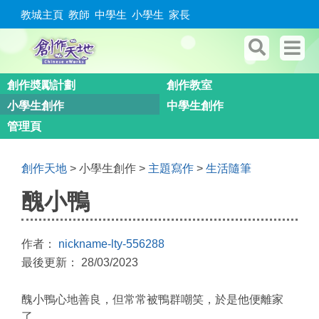
教城主頁
教師
中學生
小學生
家長
創作奬勵計劃
創作教室
小學生創作
中學生創作
管理頁
創作天地
> 小學生創作 >
主題寫作
>
生活隨筆
醜小鴨
作者：
nickname-lty-556288
最後更新： 28/03/2023
醜小鴨心地善良，但常常被鴨群嘲笑，於是他便離家
了。