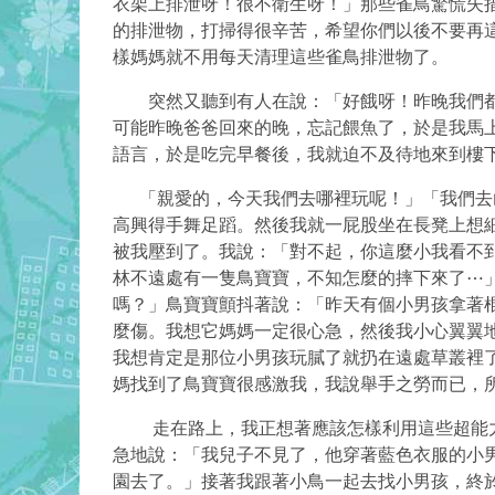
衣架上排泄呀！很不衛生呀！」那些雀鳥驚慌失
的排泄物，打掃得很辛苦，希望你們以後不要再
樣媽媽就不用每天清理這些雀鳥排泄物了。
突然又聽到有人在說：「好餓呀！昨晚我們都沒
可能昨晚爸爸回來的晚，忘記餵魚了，於是我馬
語言，於是吃完早餐後，我就迫不及待地來到樓
「親愛的，今天我們去哪裡玩呢！」「我們去山
高興得手舞足蹈。然後我就一屁股坐在長凳上想
被我壓到了。我說：「對不起，你這麼小我看不
林不遠處有一隻鳥寶寶，不知怎麼的摔下來了⋯
嗎？」鳥寶寶顫抖著說：「昨天有個小男孩拿著
麼傷。我想它媽媽一定很心急，然後我小心翼翼
我想肯定是那位小男孩玩膩了就扔在遠處草叢裡
媽找到了鳥寶寶很感激我，我說舉手之勞而已，
走在路上，我正想著應該怎樣利用這些超能力
急地說：「我兒子不見了，他穿著藍色衣服的小
園去了。」接著我跟著小鳥一起去找小男孩，終