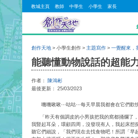
教城主頁
教師
中學生
小學生
家長
創作天地
> 小學生創作 >
主題寫作
>
一覺醒來，
能聽懂動物說話的超能
作者：
陳鴻彬
最後更新： 25/03/2023
嘰嘰啾啾⋯咕咕⋯每天早晨我都會在它們歡快地
「昨天有個調皮的小男孩把我的窩都捅爛了，害
我豎起耳朵，環顧四周，沒發現有人，我起床想
聽它們細說，「我們現在去找食物吧！所謂「早