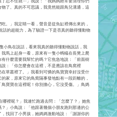
慣了忍不住就⋯」我說：「我媽媽經常要清理你們
食物了。真的不可思議，我竟然能跟鳥兒溝通，這
吃。」我定睛一看，聲音是從魚缸裡傳出來的，
說話的超能力，為了驗證一下是否真的聽得懂動物
隻小鳥在說話，看來我真的聽得懂動物說話，我
」我馬上起身一看，原來有一隻小螞蟻在長凳上爬
你有什麼需要我幫忙的嗎？它焦急地說：「前面樹
地說：「你怎麼會在這裡，不是應該在鳥窩裡
扔在草叢裡了。」我看到可憐的鳥寶寶幸好沒受什
它的家，原來它的鳥窩隔事發地點有一段距離的，
「鳥寶寶在這裡呢！你別擔心，它沒受傷。」鳥媽
哪裡呢？」我連忙跑過去問：「怎麼了？」她焦
嗎？」小鳥說：「他跟著幾個小朋友跑到那邊的公
了，找回了小男孩，她媽媽激動地說：「謝謝你的