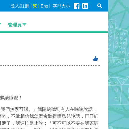
登入/註册
|
繁
|
Eng
|
字型大小
管理頁
繼續睡覺！
我們無家可歸。」我隱約聽到有人在喃喃說話，
驚奇，不敢相信我怎麼會聽得懂鳥兒說話，再仔細
排泄了，我連忙阻止說：「可不可以不要在我家晾