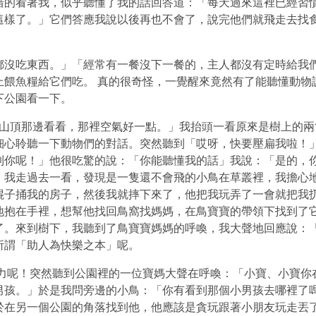
措的看著我，似乎聽懂了我的話回答道：「每天過來這裡已經習
這樣了。」它們答應我說以後再也不會了，說完他們就飛走去找
吃東西。」「經常有一餐沒下一餐的，主人都沒有定時給我們
上餵魚糧給它們吃。 真的很奇怪，一覺醒來竟然有了能聽懂動物
下公園看一下。
頂那邊看看，那裡空氣好一點。」我抬頭一看原來是樹上的兩
細心聆聽一下動物們的對話。突然聽到「哎呀，快要壓扁我啦！
到你呢！」他很吃驚的說：「你能聽懂我的話」我說：「是的，
」我走過去一看，發現是一隻還不會飛的小鳥在草叢裡，我擔心
棍子捅我的房子，然後我就摔下來了，他把我玩弄了一會就把我
地抱在手裡，想幫他找回鳥窩找媽媽，在鳥寶寶的帶領下找到了
了。來到樹下，我聽到了鳥寶寶媽媽的呼喚，我大聲地回應說：
所謂「助人為快樂之本」呢。
呢！突然聽到公園裡的一位寶媽大聲在呼喚：「小寶、小寶你在
男孩。」於是我問旁邊的小鳥：「你有看到那個小男孩去哪裡了
於在另一個公園的角落找到他，他應該是貪玩跟著小朋友玩走丟