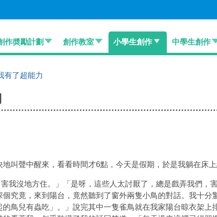
創作奬勵計劃
創作教室
小學生創作
中學生創作
我有了超能力
力
叫聲中醒來，看看時間才6點，今天是假期，於是我躺在床上
我沒地方住。」「是呀，這些人太討厭了，總是戲弄我們，害
探個究竟，來到陽台，竟然聽到了窗外兩隻小鳥的對話。我十分
起的鳥兒有蟲吃」。」說完其中一隻雀鳥就在我家陽台晾衣架上