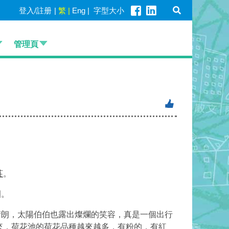
登入/註册
|
繁
|
Eng
|
字型大小
管理頁
莊
。
園。
晴朗，太陽伯伯也露出燦爛的笑容，真是一個出行
來，荷花池的荷花品種越來越多，有粉的，有紅