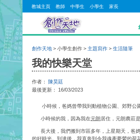
教城主頁
教師
中學生
小學生
家長
創作天地
> 小學生創作 >
主題寫作
>
生活隨筆
我的快樂天堂
作者：
陳昊廷
最後更新： 16/03/2023
小時候，爸媽曾帶我到動植物公園、郊野公園
小時候的我，因為我在
元朗
居住，元朗農莊
長大後，我們搬到市區多年，上星期天，爸媽
的好時光。到達後，我直奔到令我魂牽夢縈的荷