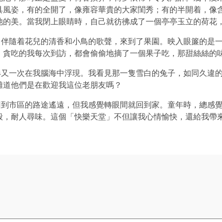
具風姿，有的全開了，像雍容華貴的大家閨秀；有的半開着，像
池的美。當我閉上眼睛時，自己就彷彿成了一個亭亭玉立的荷花
隨着花兒的清香和小鳥的歌聲，來到了果園。映入眼簾的是一
，貪吃的我每次到訪，都會偷偷地摘了一個果子吃，那甜絲絲的
一次在我腦海中浮現。我看見那一隻雪白的兔子，如同久違的
難道他們是在歡迎我這位老朋友嗎？
回到市區的路途遙遠，但我感覺轉眼間就回到家。童年時，總感
般，耐人尋味。這個「快樂天堂」不但讓我心情愉快，還給我帶