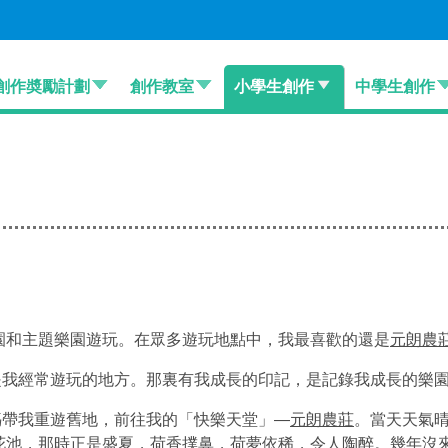
創作奬勵計劃
創作教室
小學生創作
中學生創作
和主題樂園遊玩。在眾多遊玩地點中，我最喜歡的還是
元朗農
是我經常遊玩的地方。那裏有我成長的印記，是記錄我成長的樂
帶我重遊舊地，前往我的「快樂天堂」—
元朗農莊
。當天天氣
花池，那時正是盛夏，荷香撲鼻，荷夢依稀，令人陶醉。幾年沒