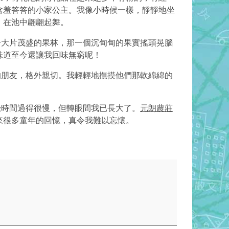
含羞答答的小家公主。我像小時候一樣，靜靜地坐
，在池中翩翩起舞。
大片茂盛的果林，那一個沉甸甸的果實搖頭晃腦
味道至今還讓我回味無窮呢！
朋友，格外親切。我輕輕地撫摸他們那軟綿綿的
覺時間過得很慢，但轉眼間我已長大了。
元朗農莊
來很多童年的回憶，真令我難以忘懷。