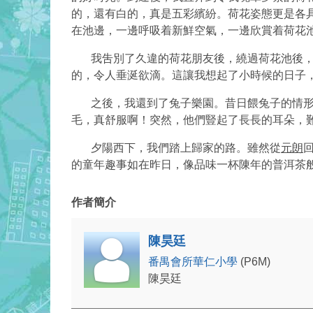
的，還有白的，真是五彩繽紛。荷花姿態更是各
在池邊，一邊呼吸着新鮮空氣，一邊欣賞着荷花
我吿別了久違的荷花朋友後，繞過荷花池後，伴
的，令人垂涎欲滴。這讓我想起了小時候的日子
之後，我還到了兔子樂園。昔日餵兔子的情形又
毛，真舒服啊！突然，他們豎起了長長的耳朵，
夕陽西下，我們踏上歸家的路。雖然從
元朗
的童年趣事如在昨日，像品味一杯陳年的普洱茶
作者簡介
陳昊廷
番禺會所華仁小學
(P6M)
陳昊廷