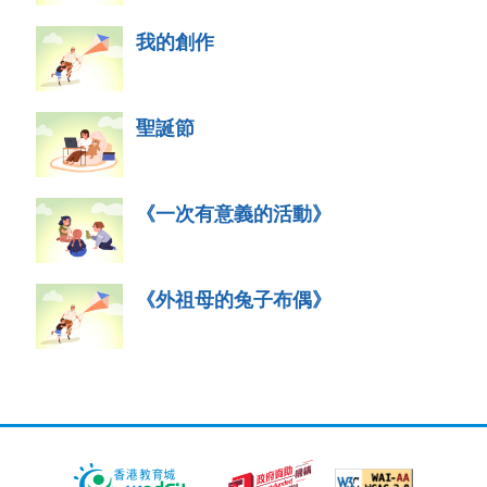
我的創作
聖誕節
《一次有意義的活動》
《外祖母的兔子布偶》