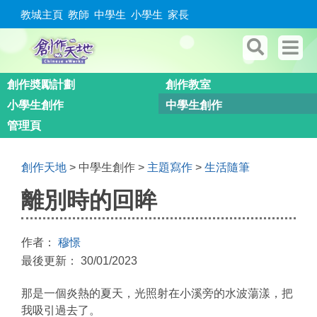
教城主頁
教師
中學生
小學生
家長
創作奬勵計劃
創作教室
小學生創作
中學生創作
管理頁
創作天地
> 中學生創作 >
主題寫作
>
生活隨筆
離別時的回眸
作者：
穆憬
最後更新： 30/01/2023
那是一個炎熱的夏天，光照射在小溪旁的水波蕩漾，把
我吸引過去了。