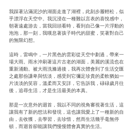
我踩著沾滿泥沙的湖面走進了湖裡，此刻步履輕松，似
乎漂浮在天空中。我沉浸在一種難以言表的喜悅感中，
朝著遠處游去，當我回頭看時，看到自己像一片浮動的
泡泡，那一刻，我嘆息著孩子時代的甜蜜，笑著對自己
的無限幻想。
這時，雷鳴中，一片黑色的雲彩從天空中劃過，帶來一
場大雨。雨水沖刷著這片古老的湖面，美麗的溪流也在
重新涌動。被大雨洗滌過後，我再次體會到了生活交匯
之處那份謙卑與恬淡，感受到它彌足珍貴的柔軟猶如一
片淡淡的笑容，溫柔而又安詳，它告訴我，碌碌歲月往
後，追尋生活，才是生活最美的本真。
那是一次意外的迴首，我以不同的視角審視著生活，這
讓我有了新的想法和發現，這也讓我愛上了一種新的自
由，去收獲，去學習，去珍惜，然而生活幾乎毫無停
頓，而迴首卻能讓我們慢慢體會真實的生活。